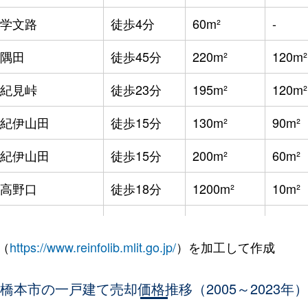
学文路
徒歩4分
60m²
-
隅田
徒歩45分
220m²
120m²
紀見峠
徒歩23分
195m²
120m²
紀伊山田
徒歩15分
130m²
90m²
紀伊山田
徒歩15分
200m²
60m²
高野口
徒歩18分
1200m²
10m²
高野口
徒歩20分
220m²
280m²
（
https://www.reinfolib.mlit.go.jp/
）を加工して作成
高野口
徒歩5分
175m²
85m²
高野口
橋本市の一戸建て売却価格推移（2005～2023年）
徒歩11分
105m²
105m²