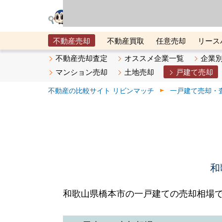
リビン・テクノロジ
場）が運営するサー
不動産売却
不動産買取
任意売却
リース
メタ住宅展示場
ベスト不動産カンパニー
オン
不動産売却査定
オススメ企業一覧
企業
マンション売却
土地売却
戸建て売却
不動産の比較サイト リビンマッチ
一戸建て売却・
和
和歌山県橋本市の一戸建ての売却相場