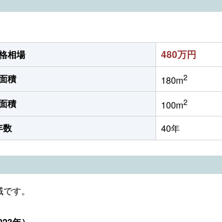
480万円
格相場
2
面積
180m
2
面積
100m
年数
40年
域です。
23年）