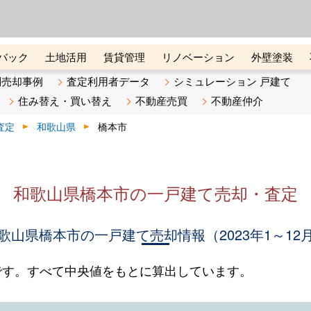
ーズ株式会社（東証グロース上
初めての方へ
ビスです 証券コード：4445
バック
土地活用
賃貸管理
リノベーション
外壁塗装
ライン講座
リビンマガジンBiz
不動産売却ご相談デスク
別売却事例
査定利用者データ
シミュレーション 戸建て
住み替え・買い替え
不動産売買
不動産仲介
査定
和歌山県
橋本市
和歌山県橋本市の一戸建て売却・査定
歌山県橋本市の一戸建て売却情報（2023年1～12
です。すべて中央値をもとに算出しています。