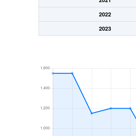
東家
350万円
2022
東家
650万円
2023
野
530万円
橋谷
6,100万円
原田
930万円
原田
440万円
原田
480万円
みゆき台
2,700万円
向副
35万円