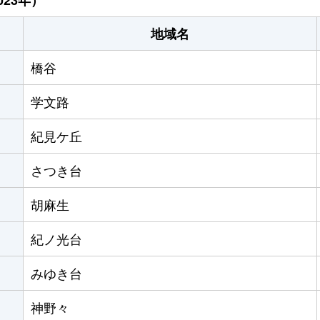
地域名
橋谷
学文路
紀見ケ丘
さつき台
胡麻生
紀ノ光台
みゆき台
神野々