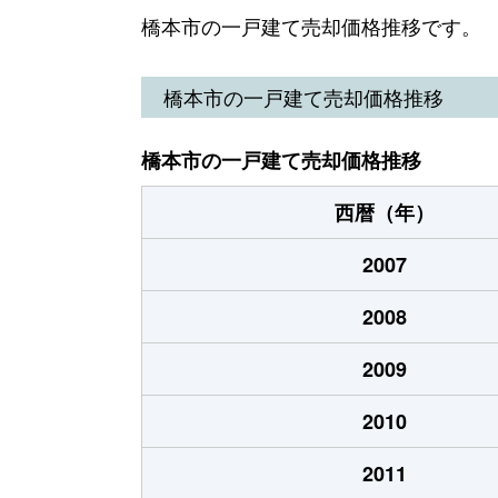
高野口町名古曽
440万円
橋本市の一戸建て売却価格推移です。
高野口町名古曽
150万円
橋本市の一戸建て売却価格推移
高野口町伏原
780万円
橋本市の一戸建て売却価格推移
光陽台
250万円
西暦（年）
神野々
1,500万円
2007
神野々
1,900万円
2008
胡麻生
2,800万円
2009
さつき台
2,800万円
2010
清水
300万円
2011