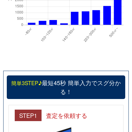
最短45秒 簡単入力でスグ分か
簡単3STEP♪
る！
STEP1
査定を依頼する