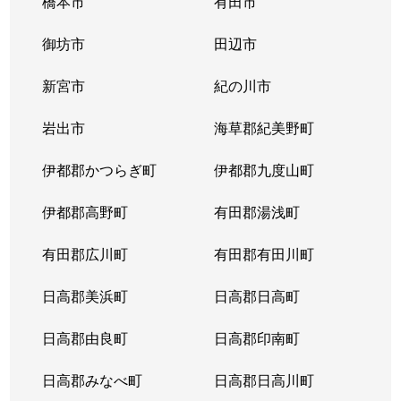
橋本市
有田市
御坊市
田辺市
新宮市
紀の川市
岩出市
海草郡紀美野町
伊都郡かつらぎ町
伊都郡九度山町
伊都郡高野町
有田郡湯浅町
有田郡広川町
有田郡有田川町
日高郡美浜町
日高郡日高町
日高郡由良町
日高郡印南町
日高郡みなべ町
日高郡日高川町