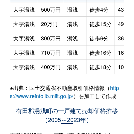
大字湯浅
500万円
湯浅
徒歩4分
430m²
大字湯浅
20万円
湯浅
徒歩15分
490m²
大字湯浅
300万円
湯浅
徒歩6分
360m²
大字湯浅
710万円
湯浅
徒歩16分
165m²
大字湯浅
400万円
湯浅
徒歩18分
100m²
※出典：国土交通省不動産取引価格情報（
http
s://www.reinfolib.mlit.go.jp/
）を加工して作成
有田郡湯浅町の一戸建て売却価格推移
（2005～2023年）