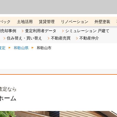
ーズ株式会社（東証グロース上
初めての方へ
ビスです 証券コード：4445
バック
土地活用
賃貸管理
リノベーション
外壁塗装
ライン講座
リビンマガジンBiz
不動産売却ご相談デスク
別売却事例
査定利用者データ
シミュレーション 戸建て
住み替え・買い替え
不動産売買
不動産仲介
査定
和歌山県
和歌山市
査定なら
ホーム