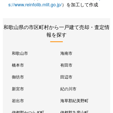
s://www.reinfolib.mlit.go.jp/
）を加工して作成
和歌山県の市区町村から一戸建て売却・査定情
報を探す
和歌山市
海南市
橋本市
有田市
御坊市
田辺市
新宮市
紀の川市
岩出市
海草郡紀美野町
伊都郡かつらぎ町
伊都郡九度山町