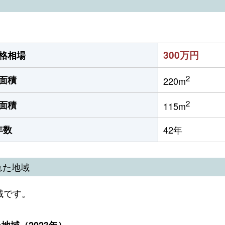
300万円
格相場
2
面積
220m
2
面積
115m
年数
42年
れた地域
域です。
域（2023年）