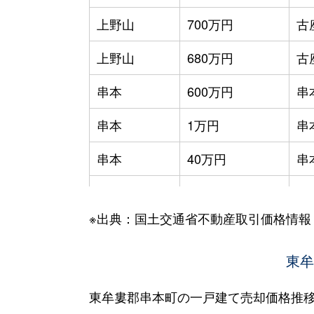
上野山
700万円
古
上野山
680万円
古
串本
600万円
串
串本
1万円
串
串本
40万円
串
串本
1万円
串
※出典：国土交通省不動産取引価格情報
串本
200万円
串
串本
120万円
東牟
串
古座
100万円
古
東牟婁郡串本町の一戸建て売却価格推