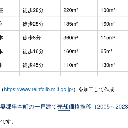
座
徒歩28分
220m²
100m²
座
徒歩28分
185m²
160m²
本
徒歩8分
360m²
115m²
本
徒歩16分
160m²
65m²
本
徒歩45分
110m²
130m²
本
徒歩16分
370m²
-
（
https://www.reinfolib.mlit.go.jp/
）を加工して作成
本
-
95m²
60m²
婁郡串本町の一戸建て売却価格推移（2005～202
本
徒歩11分
650m²
720m²
座
徒歩11分
100m²
90m²
移です。