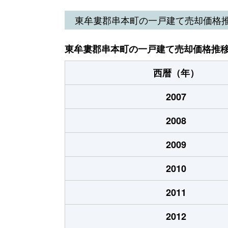
サンゴ台
1,400万円
串
東牟婁郡串本町の一戸建て売却価格
潮岬
650万円
串
東牟婁郡串本町の一戸建て売却価格推
潮岬
2,700万円
串
西暦（年）
潮岬
250万円
串
2007
潮岬
300万円
古
2008
中湊
680万円
古
2009
西向
240万円
古
2010
和深
1,200万円
田
2011
和深
150万円
和
2012