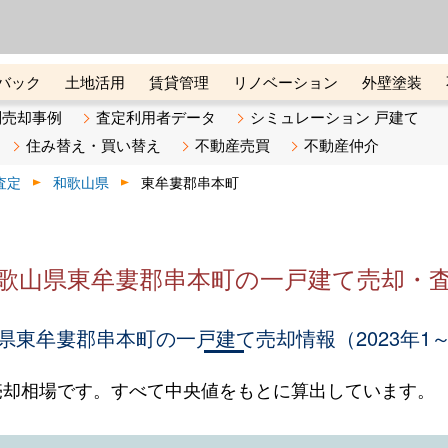
ーズ株式会社（東証グロース上
初めての方へ
ビスです 証券コード：4445
バック
土地活用
賃貸管理
リノベーション
外壁塗装
ライン講座
リビンマガジンBiz
不動産売却ご相談デスク
別売却事例
査定利用者データ
シミュレーション 戸建て
住み替え・買い替え
不動産売買
不動産仲介
査定
和歌山県
東牟婁郡串本町
歌山県東牟婁郡串本町の一戸建て売却・
県東牟婁郡串本町の一戸建て売却情報（2023年1～
売却相場です。すべて中央値をもとに算出しています。