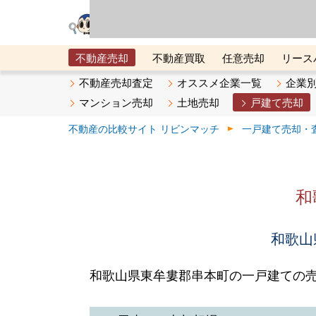
リビン・テクノロジ
場）が運営するサー
不動産売却
不動産買取
任意売却
リース
メタ住宅展示場
ベスト不動産カンパニー
オン
不動産売却査定
オススメ企業一覧
企業
マンション売却
土地売却
戸建て売却
不動産の比較サイト リビンマッチ
一戸建て売却・
和
和歌山
和歌山県東牟婁郡串本町の一戸建ての