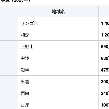
地域名
サンゴ台
1,
和深
1,
上野山
69
中湊
68
潮岬
47
出雲
30
西向
24
古座
10