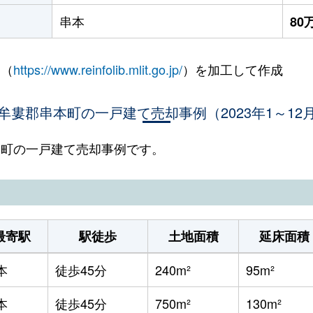
串本
80
 （
https://www.reinfolib.mlit.go.jp/
）を加工して作成
牟婁郡串本町の一戸建て売却事例（2023年1～12
串本町の一戸建て売却事例です。
最寄駅
駅徒歩
土地面積
延床面積
本
徒歩45分
240m²
95m²
本
徒歩45分
750m²
130m²