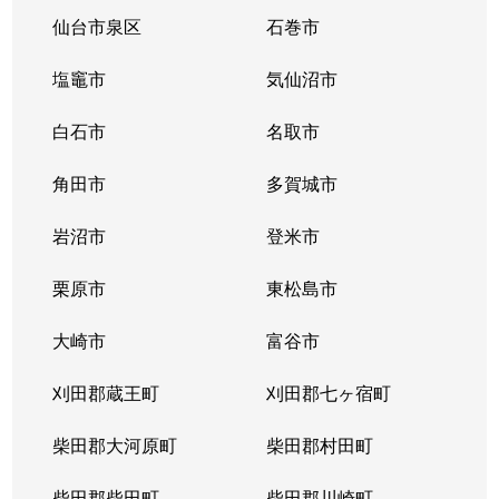
花京院
2,800万円
仙台
仙台市泉区
石巻市
柏木
240万円
北四番丁
塩竈市
気仙沼市
柏木
5,600万円
北四番丁
白石市
名取市
柏木
2,800万円
北四番丁
角田市
多賀城市
柏木
1,900万円
北四番丁
岩沼市
登米市
柏木
750万円
北四番丁
栗原市
東松島市
柏木
800万円
北四番丁
大崎市
富谷市
柏木
2,000万円
北四番丁
刈田郡蔵王町
刈田郡七ヶ宿町
柏木
柴田郡大河原町
4,500万円
柴田郡村田町
北四番丁
柴田郡柴田町
柴田郡川崎町