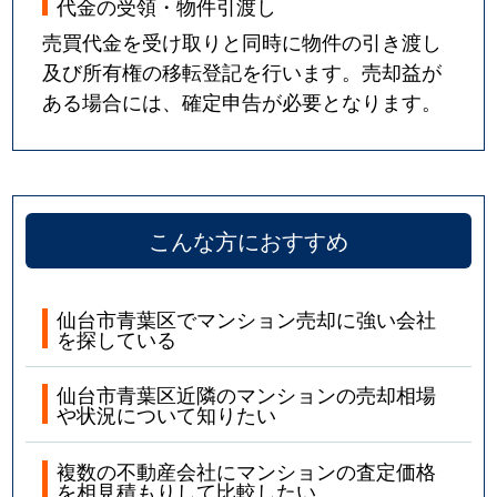
代金の受領・物件引渡し
中央
4,100万円
仙台
売買代金を受け取りと同時に物件の引き渡し
及び所有権の移転登記を行います。売却益が
中央
2,200万円
仙台
ある場合には、確定申告が必要となります。
中央
2,800万円
仙台
中央
2,800万円
仙台
土樋
3,400万円
愛宕橋
こんな方におすすめ
土樋
3,200万円
愛宕橋
仙台市青葉区でマンション売却に強い会社
堤通雨宮町
3,700万円
北仙台
を探している
堤通雨宮町
2,800万円
北仙台
仙台市青葉区近隣のマンションの売却相場
や状況について知りたい
堤通雨宮町
1,400万円
北四番丁
複数の不動産会社にマンションの査定価格
を相見積もりして比較したい