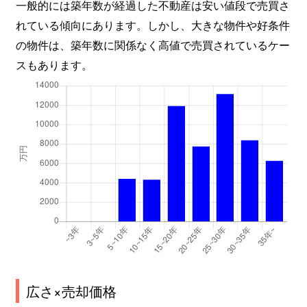
一般的には築年数が経過した不動産は安い値段で売買さ
北根
1,700万円
台原
れている傾向にあります。しかし、大きな物件や好条件
の物件は、築年数に関係なく高値で売買されているケー
北根
1,900万円
台原
スもあります。
北根
730万円
台原
北根
580万円
台原
北根
1,700万円
台原
北根
1,700万円
台原
北根黒松
810万円
黒松(宮城)
北根黒松
1,100万円
黒松(宮城)
北目町
870万円
五橋
広さ×売却価格