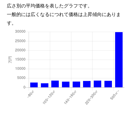
北目町
1,300万円
五橋
広さ別の平均価格を表したグラフです。
一般的には広くなるにつれて価格は上昇傾向にありま
木町通
4,000万円
北四番丁
す。
木町通
4,500万円
北四番丁
木町通
2,500万円
北四番丁
木町通
600万円
北四番丁
木町通
350万円
北四番丁
木町通
830万円
北四番丁
国見
950万円
国見(宮城)
国見
200万円
国見(宮城)