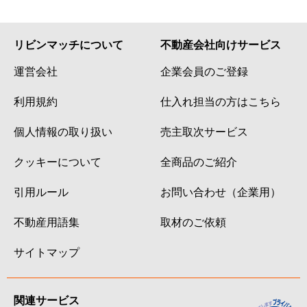
八幡
2,500万円
北四番丁
八幡
650万円
国見(宮城)
リビンマッチについて
不動産会社向けサービス
八幡
250万円
国見(宮城)
運営会社
企業会員のご登録
八幡
1,300万円
国際センター(宮城)
利用規約
仕入れ担当の方はこちら
個人情報の取り扱い
売主取次サービス
八幡
2,800万円
国際センター(宮城)
クッキーについて
全商品のご紹介
葉山町
860万円
北仙台
引用ルール
お問い合わせ（企業用）
葉山町
2,100万円
北仙台
不動産用語集
取材のご依頼
広瀬町
6,500万円
北四番丁
サイトマップ
広瀬町
4,400万円
北四番丁
広瀬町
1,300万円
北四番丁
関連サービス