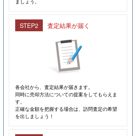
ましょう。
国分町
550万円
勾当台公園
国分町
570万円
勾当台公園
STEP2
査定結果が届く
国分町
5,900万円
勾当台公園
国分町
500万円
勾当台公園
国分町
3,500万円
広瀬通
国分町
3,200万円
広瀬通
各会社から、査定結果が届きます。
同時に売却方法についての提案をしてもらえま
小松島
500万円
東照宮
す。
正確な金額を把握する場合は、訪問査定の希望
小松島
1,800万円
東照宮
を出しましょう！
米ケ袋
2,100万円
五橋