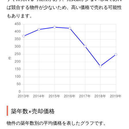
上杉
6,000万円
勾当台公園
ば競合する物件が少ないため、高い価格で売れる可能性
上杉
7,000万円
勾当台公園
もあります。
上杉
1,200万円
勾当台公園
上杉
4,000万円
勾当台公園
上杉
3,900万円
勾当台公園
北根
620万円
黒松(宮城)
北根
1,700万円
台原
北根
2,200万円
台原
築年数×売却価格
北根
390万円
台原
物件の築年数別の平均価格を表したグラフです。
北根
1,400万円
台原