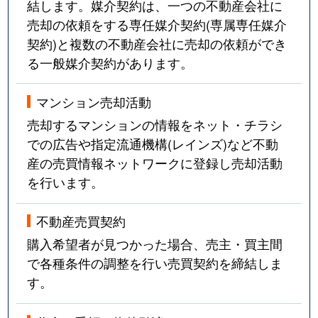
結します。媒介契約は、一つの不動産会社に
台原森林公園
3,600万円
台原
売却の依頼をする専任媒介契約(専属専任媒介
契約)と複数の不動産会社に売却の依頼ができ
台原森林公園
2,800万円
台原
る一般媒介契約があります。
高松
1,600万円
東照宮
マンション売却活動
売却するマンションの情報をネット・チラシ
立町
3,000万円
大町西公園
での広告や指定流通機構(レインズ)など不動
立町
2,800万円
大町西公園
産の売買情報ネットワークに登録し売却活動
を行います。
立町
2,500万円
勾当台公園
不動産売買契約
立町
2,500万円
勾当台公園
購入希望者が見つかった場合、売主・買主間
立町
3,000万円
勾当台公園
で各種条件の調整を行い売買契約を締結しま
す。
中央
4,200万円
仙台