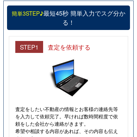
国見
1,400万円
国見(宮城)
最短45秒 簡単入力でスグ分か
簡単3STEP♪
国見
260万円
国見(宮城)
る！
国見
1,800万円
国見(宮城)
国見
230万円
国見(宮城)
STEP1
査定を依頼する
国見
1,700万円
東北福祉大前
郷六
1,200万円
葛岡
郷六
1,100万円
葛岡
国分町
2,400万円
青葉通一番町
査定をしたい不動産の情報とお客様の連絡先等
を入力して依頼完了。早ければ数時間程度で依
国分町
3,500万円
青葉通一番町
頼をした会社から連絡がきます。
希望や相談する内容があれば、その内容も伝え
国分町
270万円
勾当台公園