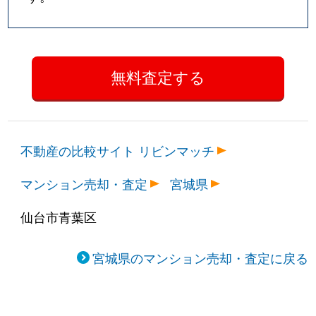
錦町
2,600万円
勾当台公園
錦町
2,500万円
勾当台公園
錦町
1,500万円
勾当台公園
錦町
2,700万円
勾当台公園
錦町
410万円
勾当台公園
不動産の比較サイト リビンマッチ
錦町
9,700万円
勾当台公園
マンション売却・査定
宮城県
支倉町
4,600万円
北四番丁
仙台市青葉区
支倉町
1,900万円
勾当台公園
宮城県のマンション売却・査定に戻る
支倉町
1,200万円
勾当台公園