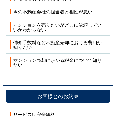
堤町
2,100万円
北仙台
今の不動産会社の担当者と相性が悪い
角五郎
3,200万円
川内(宮城)
マンションを売りたいがどこに依頼してい
角五郎
2,700万円
北四番丁
いかわからない
角五郎
1,700万円
国際センター(宮城)
仲介手数料など不動産売却における費用が
知りたい
東照宮
390万円
東照宮
マンション売却にかかる税金について知り
通町
3,200万円
北仙台
たい
通町
3,000万円
北仙台
通町
6,400万円
北四番丁
お客様とのお約束
通町
5,400万円
北四番丁
中江
2,500万円
東照宮
サービスは完全無料