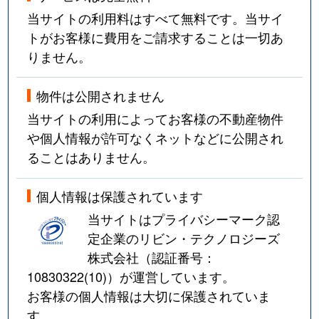
当サイトの利用料はすべて無料です。当サイ
中山
1,700万円
北山(宮城)
トがお客様に費用をご請求することは一切あ
りません。
中山
1,700万円
北山(宮城)
中山
1,800万円
北山(宮城)
物件は公開されません
当サイトの利用によってお客様の不動産物件
中山
1,600万円
東北福祉大前
や個人情報が許可なくネットなどに公開され
ることはありません。
西勝山
1,100万円
北仙台
錦ケ丘
1,100万円
愛子
個人情報は保護されています
当サイトはプライバシーマーク認
錦ケ丘
2,400万円
愛子
定企業のリビン・テクノロジーズ
株式会社（認証番号：
錦町
1,800万円
勾当台公園
10830322(10)
）が運営しています。
お客様の個人情報は大切に保護されていま
錦町
1,700万円
勾当台公園
す。