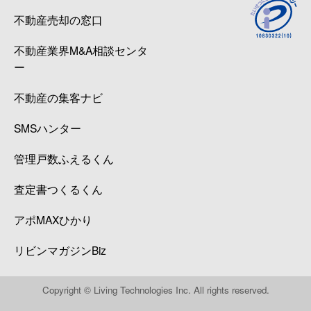
不動産売却の窓口
広瀬町
4,000万円
北四番丁
不動産業界M&A相談センタ
広瀬町
3,900万円
北四番丁
ー
広瀬町
11,000万円
北四番丁
不動産の集客ナビ
広瀬町
4,300万円
北四番丁
SMSハンター
福沢町
290万円
東照宮
管理戸数ふえるくん
福沢町
320万円
東照宮
査定書つくるくん
アポMAXひかり
二日町
1,700万円
北四番丁
リビンマガジンBiz
二日町
4,100万円
北四番丁
二日町
1,800万円
北四番丁
Copyright © Living Technologies Inc. All rights reserved.