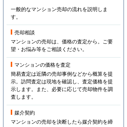
昭和町
880万円
北仙台
一般的なマンション売却の流れを説明しま
昭和町
630万円
北仙台
す。
昭和町
1,800万円
北仙台
売却相談
昭和町
3,200万円
北山(宮城)
マンションの売却は、価格の査定から。ご要
望・お悩み等をご相談ください。
台原
700万円
台原
マンションの価格を査定
台原
3,400万円
台原
簡易査定は近隣の売却事例などから概算を提
示。訪問査定は現地を確認し、査定価格を提
台原
1,300万円
台原
示します。また、必要に応じて売却物件を調
台原
1,600万円
台原
査します。
台原
320万円
台原
媒介契約
マンションの売却を決断したら媒介契約を締
台原森林公園
2,000万円
台原