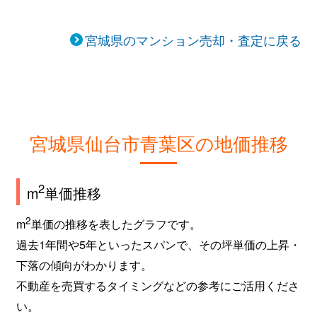
片平
1,600万円
大町西公園
宮城県のマンション売却・査定に戻る
片平
2,700万円
大町西公園
片平
1,800万円
仙台
片平
330万円
広瀬通
宮城県仙台市青葉区の地価推移
花壇
1,400万円
大町西公園
2
m
単価推移
花壇
1,800万円
大町西公園
2
m
単価の推移を表したグラフです。
上杉
2,200万円
北仙台
過去1年間や5年といったスパンで、その坪単価の上昇・
上杉
1,800万円
北四番丁
下落の傾向がわかります。
不動産を売買するタイミングなどの参考にご活用くださ
上杉
3,400万円
北四番丁
い。