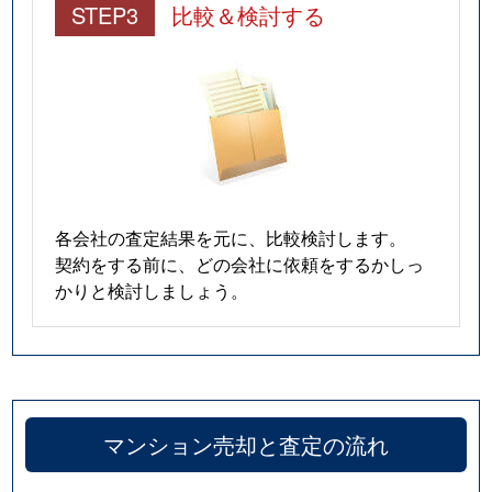
STEP3
比較＆検討する
米ケ袋
1,200万円
五橋
桜ケ丘
1,800万円
北仙台
桜ケ丘
1,100万円
北仙台
子平町
1,800万円
東北福祉大前
子平町
900万円
東北福祉大前
各会社の査定結果を元に、比較検討します。
契約をする前に、どの会社に依頼をするかしっ
昭和町
2,100万円
北仙台
かりと検討しましょう。
昭和町
1,500万円
北仙台
昭和町
6,000万円
北仙台
昭和町
880万円
北仙台
マンション売却と査定の流れ