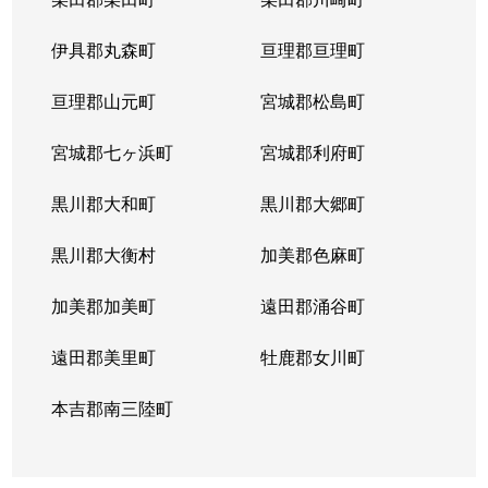
柏木
1,200万円
北四番丁
伊具郡丸森町
亘理郡亘理町
柏木
4,800万円
北四番丁
亘理郡山元町
宮城郡松島町
春日町
4,200万円
勾当台公園
宮城郡七ヶ浜町
宮城郡利府町
春日町
4,700万円
勾当台公園
黒川郡大和町
黒川郡大郷町
春日町
1,900万円
勾当台公園
黒川郡大衡村
加美郡色麻町
春日町
700万円
勾当台公園
加美郡加美町
遠田郡涌谷町
片平
1,700万円
大町西公園
遠田郡美里町
牡鹿郡女川町
片平
2,800万円
大町西公園
本吉郡南三陸町
片平
3,000万円
大町西公園
片平
2,500万円
大町西公園