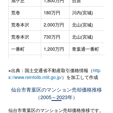
旭ケ丘
1,800万円
台原
荒巻
180万円
川内(宮城)
荒巻本沢
2,000万円
北山(宮城)
荒巻本沢
730万円
北山(宮城)
一番町
1,200万円
青葉通一番町
一番町
830万円
青葉通一番町
※出典：国土交通省不動産取引価格情報（
http
一番町
5,400万円
青葉通一番町
s://www.reinfolib.mlit.go.jp/
）を加工して作成
一番町
660万円
青葉通一番町
仙台市青葉区のマンション売却価格推移
（2005～2023年）
一番町
4,200万円
青葉通一番町
一番町
5,000万円
青葉通一番町
仙台市青葉区のマンション売却価格推移です。