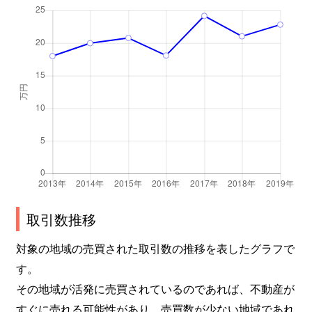
上杉
2,000万円
北四番丁
上杉
450万円
北四番丁
上杉
1,600万円
北四番丁
上杉
410万円
北四番丁
上杉
4,100万円
北四番丁
上杉
4,600万円
北四番丁
上杉
4,000万円
北四番丁
取引数推移
上杉
3,100万円
北四番丁
対象の地域の売買された取引数の推移を表したグラフで
す。
上杉
6,000万円
勾当台公園
その地域が活発に売買されているのであれば、不動産が
すぐに売れる可能性があり、売買数が少ない地域であれ