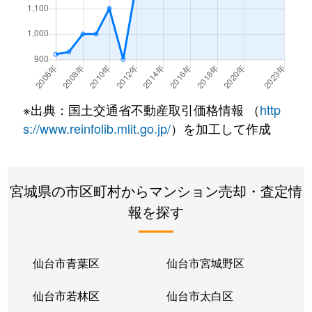
小田原
1,200万円
東照宮
小田原
2,700万円
東照宮
落合
980万円
陸前落合
※出典：国土交通省不動産取引価格情報 （
http
折立
770万円
陸前落合
s://www.reinfolib.mlit.go.jp/
）を加工して作成
花京院
1,700万円
仙台
宮城県の市区町村からマンション売却・査定情
花京院
1,800万円
仙台
報を探す
花京院
2,200万円
仙台
花京院
5,200万円
仙台
仙台市青葉区
仙台市宮城野区
花京院
2,800万円
仙台
仙台市若林区
仙台市太白区