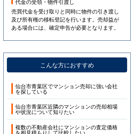
代金の受領・物件引渡し
中央
4,100万円
仙台
売買代金を受け取りと同時に物件の引き渡し
及び所有権の移転登記を行います。売却益が
中央
2,200万円
仙台
ある場合には、確定申告が必要となります。
中央
2,800万円
仙台
中央
2,800万円
仙台
土樋
3,400万円
愛宕橋
こんな方におすすめ
土樋
3,200万円
愛宕橋
仙台市青葉区でマンション売却に強い会社
堤通雨宮町
3,700万円
北仙台
を探している
堤通雨宮町
2,800万円
北仙台
仙台市青葉区近隣のマンションの売却相場
や状況について知りたい
堤通雨宮町
1,400万円
北四番丁
複数の不動産会社にマンションの査定価格
を相見積もりして比較したい