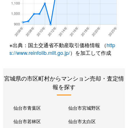
小田原
1,200万円
東照宮
小田原
2,700万円
東照宮
落合
980万円
陸前落合
※出典：国土交通省不動産取引価格情報 （
http
折立
770万円
陸前落合
s://www.reinfolib.mlit.go.jp/
）を加工して作成
花京院
1,700万円
仙台
宮城県の市区町村からマンション売却・査定情
花京院
1,800万円
仙台
報を探す
花京院
2,200万円
仙台
花京院
5,200万円
仙台
仙台市青葉区
仙台市宮城野区
花京院
2,800万円
仙台
仙台市若林区
仙台市太白区