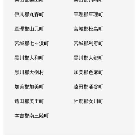
柏木
1,200万円
北四番丁
伊具郡丸森町
亘理郡亘理町
柏木
4,800万円
北四番丁
亘理郡山元町
宮城郡松島町
春日町
4,200万円
勾当台公園
宮城郡七ヶ浜町
宮城郡利府町
春日町
4,700万円
勾当台公園
黒川郡大和町
黒川郡大郷町
春日町
1,900万円
勾当台公園
黒川郡大衡村
加美郡色麻町
春日町
700万円
勾当台公園
加美郡加美町
遠田郡涌谷町
片平
1,700万円
大町西公園
遠田郡美里町
牡鹿郡女川町
片平
2,800万円
大町西公園
本吉郡南三陸町
片平
3,000万円
大町西公園
片平
2,500万円
大町西公園