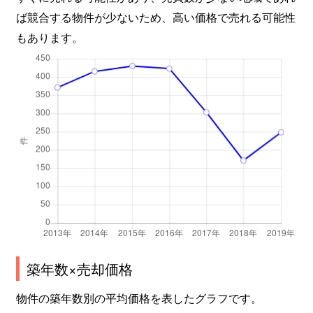
上杉
6,000万円
勾当台公園
ば競合する物件が少ないため、高い価格で売れる可能性
上杉
7,000万円
勾当台公園
もあります。
上杉
1,200万円
勾当台公園
上杉
4,000万円
勾当台公園
上杉
3,900万円
勾当台公園
北根
620万円
黒松(宮城)
北根
1,700万円
台原
北根
2,200万円
台原
築年数×売却価格
北根
390万円
台原
物件の築年数別の平均価格を表したグラフです。
北根
1,400万円
台原