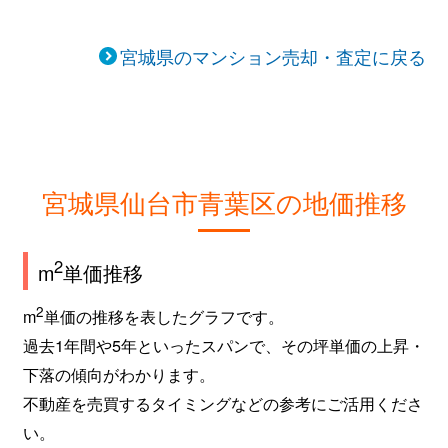
片平
1,600万円
大町西公園
宮城県のマンション売却・査定に戻る
片平
2,700万円
大町西公園
片平
1,800万円
仙台
片平
330万円
広瀬通
宮城県仙台市青葉区の地価推移
花壇
1,400万円
大町西公園
2
m
単価推移
花壇
1,800万円
大町西公園
2
m
単価の推移を表したグラフです。
上杉
2,200万円
北仙台
過去1年間や5年といったスパンで、その坪単価の上昇・
上杉
1,800万円
北四番丁
下落の傾向がわかります。
不動産を売買するタイミングなどの参考にご活用くださ
上杉
3,400万円
北四番丁
い。