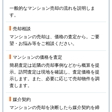
昭和町
880万円
北仙台
一般的なマンション売却の流れを説明しま
昭和町
630万円
北仙台
す。
昭和町
1,800万円
北仙台
売却相談
昭和町
3,200万円
北山(宮城)
マンションの売却は、価格の査定から。ご要
望・お悩み等をご相談ください。
台原
700万円
台原
マンションの価格を査定
台原
3,400万円
台原
簡易査定は近隣の売却事例などから概算を提
示。訪問査定は現地を確認し、査定価格を提
台原
1,300万円
台原
示します。また、必要に応じて売却物件を調
台原
1,600万円
台原
査します。
台原
320万円
台原
媒介契約
マンションの売却を決断したら媒介契約を締
台原森林公園
2,000万円
台原