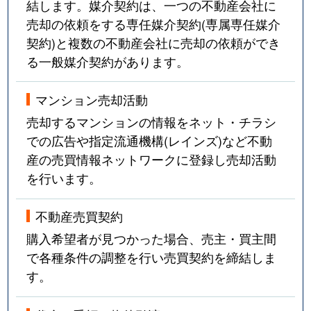
結します。媒介契約は、一つの不動産会社に
台原森林公園
3,600万円
台原
売却の依頼をする専任媒介契約(専属専任媒介
契約)と複数の不動産会社に売却の依頼ができ
台原森林公園
2,800万円
台原
る一般媒介契約があります。
高松
1,600万円
東照宮
マンション売却活動
売却するマンションの情報をネット・チラシ
立町
3,000万円
大町西公園
での広告や指定流通機構(レインズ)など不動
立町
2,800万円
大町西公園
産の売買情報ネットワークに登録し売却活動
を行います。
立町
2,500万円
勾当台公園
不動産売買契約
立町
2,500万円
勾当台公園
購入希望者が見つかった場合、売主・買主間
立町
3,000万円
勾当台公園
で各種条件の調整を行い売買契約を締結しま
す。
中央
4,200万円
仙台