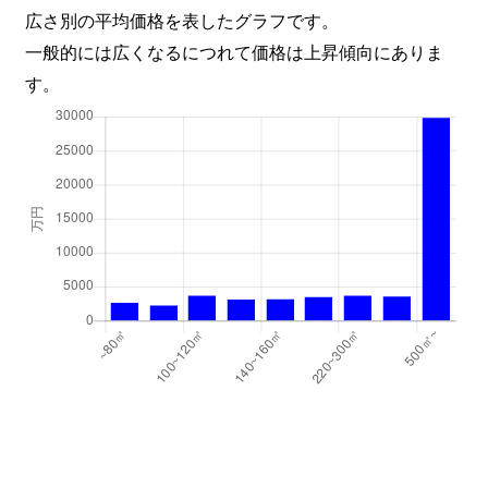
北目町
1,300万円
五橋
広さ別の平均価格を表したグラフです。
一般的には広くなるにつれて価格は上昇傾向にありま
木町通
4,000万円
北四番丁
す。
木町通
4,500万円
北四番丁
木町通
2,500万円
北四番丁
木町通
600万円
北四番丁
木町通
350万円
北四番丁
木町通
830万円
北四番丁
国見
950万円
国見(宮城)
国見
200万円
国見(宮城)