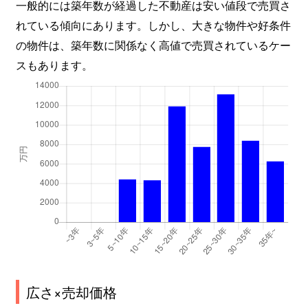
一般的には築年数が経過した不動産は安い値段で売買さ
北根
1,700万円
台原
れている傾向にあります。しかし、大きな物件や好条件
の物件は、築年数に関係なく高値で売買されているケー
北根
1,900万円
台原
スもあります。
北根
730万円
台原
北根
580万円
台原
北根
1,700万円
台原
北根
1,700万円
台原
北根黒松
810万円
黒松(宮城)
北根黒松
1,100万円
黒松(宮城)
北目町
870万円
五橋
広さ×売却価格