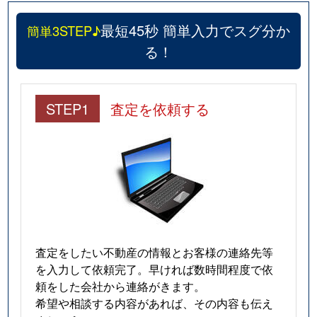
国見
1,400万円
国見(宮城)
最短45秒 簡単入力でスグ分か
簡単3STEP♪
国見
260万円
国見(宮城)
る！
国見
1,800万円
国見(宮城)
国見
230万円
国見(宮城)
STEP1
査定を依頼する
国見
1,700万円
東北福祉大前
郷六
1,200万円
葛岡
郷六
1,100万円
葛岡
国分町
2,400万円
青葉通一番町
査定をしたい不動産の情報とお客様の連絡先等
を入力して依頼完了。早ければ数時間程度で依
国分町
3,500万円
青葉通一番町
頼をした会社から連絡がきます。
希望や相談する内容があれば、その内容も伝え
国分町
270万円
勾当台公園