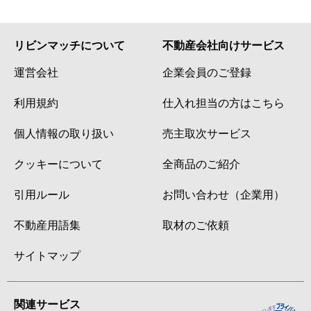
八幡
2,500万円
北四番丁
八幡
650万円
国見(宮城)
リビンマッチについて
不動産会社向けサービス
八幡
250万円
国見(宮城)
運営会社
企業会員のご登録
八幡
1,300万円
国際センター(宮城)
利用規約
仕入れ担当の方はこちら
個人情報の取り扱い
売主取次サービス
八幡
2,800万円
国際センター(宮城)
クッキーについて
全商品のご紹介
葉山町
860万円
北仙台
引用ルール
お問い合わせ（企業用）
葉山町
2,100万円
北仙台
不動産用語集
取材のご依頼
広瀬町
6,500万円
北四番丁
サイトマップ
広瀬町
4,400万円
北四番丁
広瀬町
1,300万円
北四番丁
関連サービス