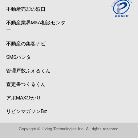
不動産売却の窓口
広瀬町
4,000万円
北四番丁
不動産業界M&A相談センタ
広瀬町
3,900万円
北四番丁
ー
広瀬町
11,000万円
北四番丁
不動産の集客ナビ
広瀬町
4,300万円
北四番丁
SMSハンター
福沢町
290万円
東照宮
管理戸数ふえるくん
福沢町
320万円
東照宮
査定書つくるくん
アポMAXひかり
二日町
1,700万円
北四番丁
リビンマガジンBiz
二日町
4,100万円
北四番丁
二日町
1,800万円
北四番丁
Copyright © Living Technologies Inc. All rights reserved.