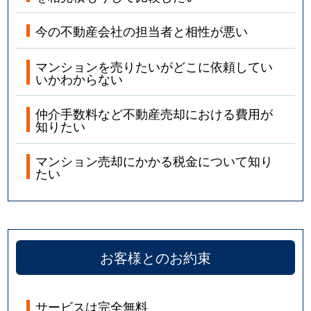
堤町
2,100万円
北仙台
今の不動産会社の担当者と相性が悪い
角五郎
3,200万円
川内(宮城)
マンションを売りたいがどこに依頼してい
角五郎
2,700万円
北四番丁
いかわからない
角五郎
1,700万円
国際センター(宮城)
仲介手数料など不動産売却における費用が
知りたい
東照宮
390万円
東照宮
マンション売却にかかる税金について知り
通町
3,200万円
北仙台
たい
通町
3,000万円
北仙台
通町
6,400万円
北四番丁
お客様とのお約束
通町
5,400万円
北四番丁
中江
2,500万円
東照宮
サービスは完全無料