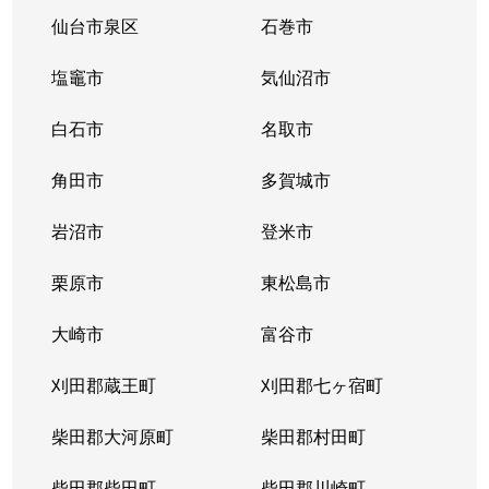
花京院
2,800万円
仙台
仙台市泉区
石巻市
柏木
240万円
北四番丁
塩竈市
気仙沼市
柏木
5,600万円
北四番丁
白石市
名取市
柏木
2,800万円
北四番丁
角田市
多賀城市
柏木
1,900万円
北四番丁
岩沼市
登米市
柏木
750万円
北四番丁
栗原市
東松島市
柏木
800万円
北四番丁
大崎市
富谷市
柏木
2,000万円
北四番丁
刈田郡蔵王町
刈田郡七ヶ宿町
柏木
柴田郡大河原町
4,500万円
柴田郡村田町
北四番丁
柴田郡柴田町
柴田郡川崎町