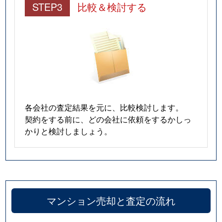
STEP3
比較＆検討する
米ケ袋
1,200万円
五橋
桜ケ丘
1,800万円
北仙台
桜ケ丘
1,100万円
北仙台
子平町
1,800万円
東北福祉大前
子平町
900万円
東北福祉大前
各会社の査定結果を元に、比較検討します。
契約をする前に、どの会社に依頼をするかしっ
昭和町
2,100万円
北仙台
かりと検討しましょう。
昭和町
1,500万円
北仙台
昭和町
6,000万円
北仙台
昭和町
880万円
北仙台
マンション売却と査定の流れ