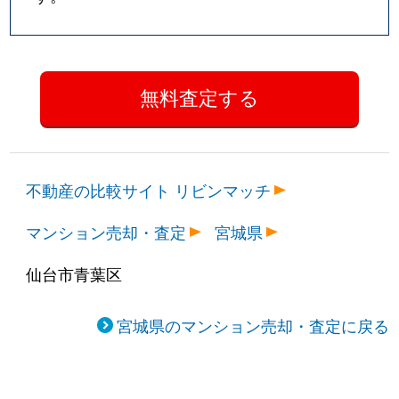
錦町
2,600万円
勾当台公園
錦町
2,500万円
勾当台公園
錦町
1,500万円
勾当台公園
錦町
2,700万円
勾当台公園
錦町
410万円
勾当台公園
不動産の比較サイト リビンマッチ
錦町
9,700万円
勾当台公園
マンション売却・査定
宮城県
支倉町
4,600万円
北四番丁
仙台市青葉区
支倉町
1,900万円
勾当台公園
宮城県のマンション売却・査定に戻る
支倉町
1,200万円
勾当台公園