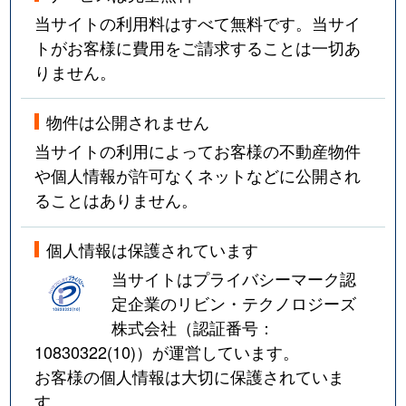
当サイトの利用料はすべて無料です。当サイ
中山
1,700万円
北山(宮城)
トがお客様に費用をご請求することは一切あ
りません。
中山
1,700万円
北山(宮城)
中山
1,800万円
北山(宮城)
物件は公開されません
当サイトの利用によってお客様の不動産物件
中山
1,600万円
東北福祉大前
や個人情報が許可なくネットなどに公開され
ることはありません。
西勝山
1,100万円
北仙台
錦ケ丘
1,100万円
愛子
個人情報は保護されています
当サイトはプライバシーマーク認
錦ケ丘
2,400万円
愛子
定企業のリビン・テクノロジーズ
株式会社（認証番号：
錦町
1,800万円
勾当台公園
10830322(10)
）が運営しています。
お客様の個人情報は大切に保護されていま
錦町
1,700万円
勾当台公園
す。