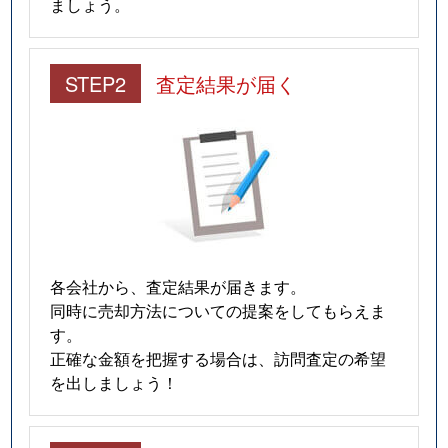
ましょう。
国分町
550万円
勾当台公園
国分町
570万円
勾当台公園
STEP2
査定結果が届く
国分町
5,900万円
勾当台公園
国分町
500万円
勾当台公園
国分町
3,500万円
広瀬通
国分町
3,200万円
広瀬通
各会社から、査定結果が届きます。
同時に売却方法についての提案をしてもらえま
小松島
500万円
東照宮
す。
正確な金額を把握する場合は、訪問査定の希望
小松島
1,800万円
東照宮
を出しましょう！
米ケ袋
2,100万円
五橋