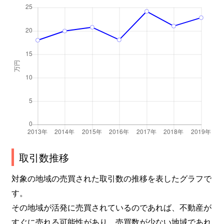
上杉
2,000万円
北四番丁
上杉
450万円
北四番丁
上杉
1,600万円
北四番丁
上杉
410万円
北四番丁
上杉
4,100万円
北四番丁
上杉
4,600万円
北四番丁
上杉
4,000万円
北四番丁
取引数推移
上杉
3,100万円
北四番丁
対象の地域の売買された取引数の推移を表したグラフで
す。
上杉
6,000万円
勾当台公園
その地域が活発に売買されているのであれば、不動産が
すぐに売れる可能性があり、売買数が少ない地域であれ