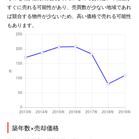
宮千代
3,700万円
卸町(宮城)
徒歩6
すぐに売れる可能性があり、売買数が少ない地域であれ
宮千代
3,000万円
卸町(宮城)
徒歩7
ば競合する物件が少ないため、高い価格で売れる可能性
もあります。
築年数×売却価格