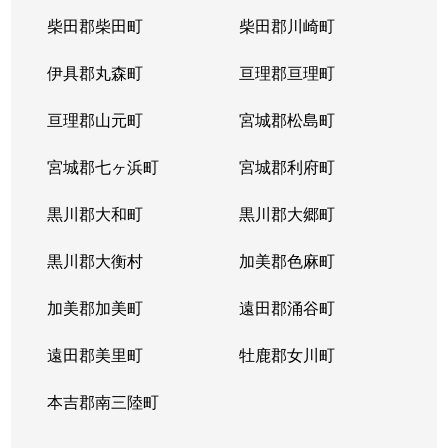
苦竹
2,300万円
苦竹
徒歩6
柴田郡柴田町
柴田郡川崎町
西宮城野
800万円
榴ケ岡
徒歩9
伊具郡丸森町
亘理郡亘理町
西宮城野
1,000万円
連坊
徒歩9
亘理郡山元町
宮城郡松島町
西宮城野
2,800万円
連坊
徒歩8
宮城郡七ヶ浜町
宮城郡利府町
萩野町
500万円
卸町(宮城)
徒歩9
黒川郡大和町
黒川郡大郷町
萩野町
2,600万円
卸町(宮城)
徒歩13
黒川郡大衡村
加美郡色麻町
萩野町
500万円
宮城野原
徒歩9
加美郡加美町
遠田郡涌谷町
原町
1,900万円
榴ケ岡
徒歩11
遠田郡美里町
牡鹿郡女川町
原町
2,500万円
宮城野原
徒歩9
本吉郡南三陸町
原町
3,200万円
宮城野原
徒歩10