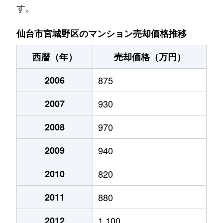
す。
小田原弓ノ町
3,600万円
仙台
徒歩16
仙台市宮城野区のマンション売却価格推移
小田原弓ノ町
4,500万円
榴ケ岡
徒歩10
西暦（年）
売却価格（万円）
車町
4,500万円
仙台
徒歩9
2006
875
五輪
1,200万円
宮城野原
徒歩6
2007
930
五輪
3,100万円
宮城野原
徒歩9
2008
970
五輪
2,200万円
陸前原ノ町
徒歩4
2009
940
五輪
1,100万円
陸前原ノ町
徒歩4
2010
820
五輪
1,300万円
陸前原ノ町
徒歩6
2011
880
五輪
350万円
陸前原ノ町
徒歩6
2012
1,100