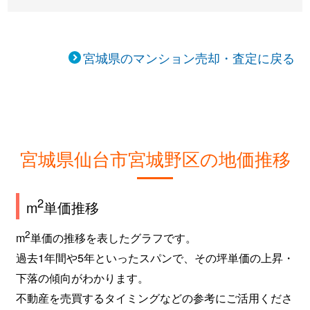
原町
1,600万円
宮城野原
徒歩11
原町
3,000万円
宮城野原
徒歩10
宮城県のマンション売却・査定に戻る
原町
600万円
陸前原ノ町
徒歩6
原町
460万円
陸前原ノ町
徒歩6
宮城県仙台市宮城野区の地価推移
東仙台
3,400万円
東仙台
徒歩15
福田町
1,700万円
福田町
徒歩5
2
m
単価推移
福室
1,600万円
陸前高砂
徒歩4
2
m
単価の推移を表したグラフです。
福室
3,000万円
陸前高砂
徒歩5
過去1年間や5年といったスパンで、その坪単価の上昇・
下落の傾向がわかります。
福室
1,800万円
陸前高砂
徒歩3
不動産を売買するタイミングなどの参考にご活用くださ