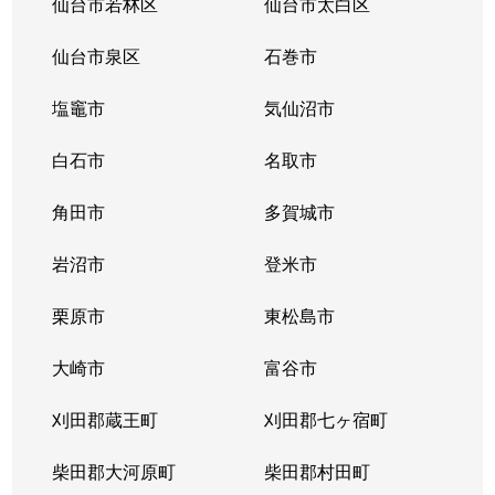
仙台市若林区
仙台市太白区
榴岡
2,700万円
榴ケ岡
徒歩4
仙台市泉区
石巻市
榴岡
3,200万円
宮城野通
徒歩1
塩竈市
気仙沼市
鉄砲町東
380万円
仙台
徒歩19
白石市
名取市
鉄砲町東
460万円
榴ケ岡
徒歩8
角田市
多賀城市
鉄砲町東
4,100万円
榴ケ岡
徒歩10
岩沼市
登米市
名掛丁
1,700万円
仙台
徒歩5
栗原市
東松島市
中野
2,000万円
中野栄
徒歩1
大崎市
富谷市
苦竹
1,700万円
苦竹
徒歩4
刈田郡蔵王町
刈田郡七ヶ宿町
苦竹
1,200万円
苦竹
徒歩1
柴田郡大河原町
柴田郡村田町