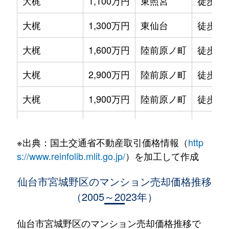
大梶
1,100万円
東照宮
徒歩25
大梶
1,300万円
東仙台
徒歩19
大梶
1,600万円
陸前原ノ町
徒歩14
大梶
2,900万円
陸前原ノ町
徒歩11
大梶
1,900万円
陸前原ノ町
徒歩15
小田原
4,000万円
仙台
徒歩19
※出典：国土交通省不動産取引価格情報（
http
小田原
2,600万円
仙台
徒歩24
s://www.reinfolib.mlit.go.jp/
）を加工して作成
小田原
4,300万円
仙台
徒歩18
仙台市宮城野区のマンション売却価格推移
（2005～2023年）
小田原
4,200万円
榴ケ岡
徒歩15
小田原山本丁
1,200万円
仙台
徒歩10
仙台市宮城野区のマンション売却価格推移で