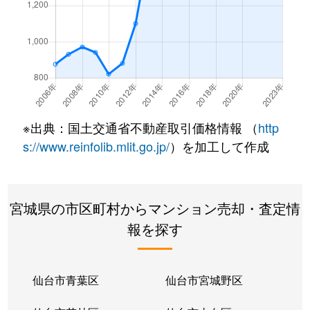
新田東
2,900万円
小鶴新田
徒歩4
仙石
1,500万円
福田町
徒歩13
高砂
2,600万円
陸前高砂
徒歩3
榴ケ岡
3,800万円
榴ケ岡
徒歩3
※出典：国土交通省不動産取引価格情報 （
http
s://www.reinfolib.mlit.go.jp/
）を加工して作成
榴岡
3,100万円
仙台
徒歩4
榴岡
3,500万円
仙台
徒歩4
宮城県の市区町村からマンション売却・査定情
榴岡
2,500万円
仙台
徒歩8
報を探す
榴岡
2,500万円
榴ケ岡
徒歩4
仙台市青葉区
仙台市宮城野区
榴岡
4,000万円
榴ケ岡
徒歩2