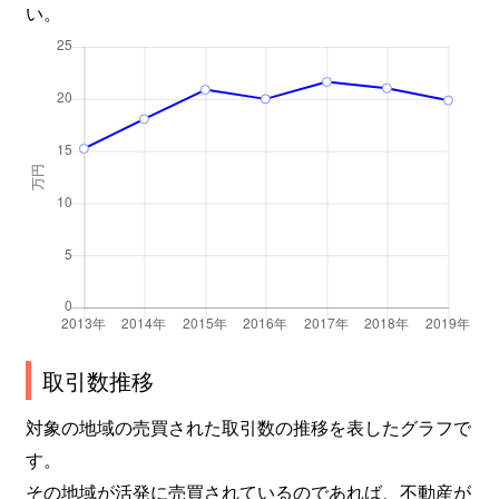
い。
福室
1,800万円
陸前高砂
徒歩3
福室
1,600万円
陸前高砂
徒歩6
福室
2,600万円
陸前高砂
徒歩3
福室
1,100万円
陸前高砂
徒歩4
平成
2,000万円
苦竹
徒歩9
枡江
1,200万円
東照宮
徒歩20
宮城野
2,000万円
榴ケ岡
徒歩9
取引数推移
宮城野
3,700万円
榴ケ岡
徒歩6
対象の地域の売買された取引数の推移を表したグラフで
宮城野
3,800万円
宮城野原
徒歩9
す。
その地域が活発に売買されているのであれば、不動産が