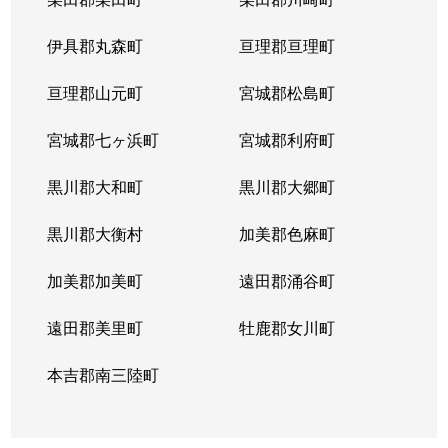
若林
1,100万円
河原町(宮城)
徒歩20分
伊具郡丸森町
亘理郡亘理町
若林
2,000万円
河原町(宮城)
徒歩11分
亘理郡山元町
宮城郡松島町
若林
1,700万円
河原町(宮城)
徒歩28分
宮城郡七ヶ浜町
宮城郡利府町
若林
1,500万円
河原町(宮城)
徒歩20分
黒川郡大和町
黒川郡大郷町
若林
800万円
河原町(宮城)
徒歩26分
黒川郡大衡村
加美郡色麻町
若林
1,400万円
河原町(宮城)
徒歩19分
加美郡加美町
遠田郡涌谷町
遠田郡美里町
牡鹿郡女川町
本吉郡南三陸町