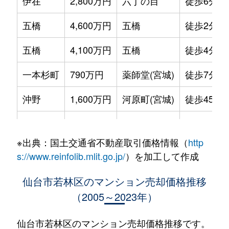
伊在
2,800万円
六丁の目
徒歩6分
五橋
4,600万円
五橋
徒歩2分
五橋
4,100万円
五橋
徒歩4分
一本杉町
790万円
薬師堂(宮城)
徒歩7分
沖野
1,600万円
河原町(宮城)
徒歩45分
沖野
1,500万円
河原町(宮城)
徒歩45分
※出典：国土交通省不動産取引価格情報（
http
蒲町東
2,500万円
六丁の目
徒歩8分
s://www.reinfolib.mlit.go.jp/
）を加工して作成
河原町
2,300万円
河原町(宮城)
徒歩1分
仙台市若林区のマンション売却価格推移
（2005～2023年）
河原町
2,100万円
河原町(宮城)
徒歩9分
河原町
2,400万円
河原町(宮城)
徒歩1分
仙台市若林区のマンション売却価格推移です。