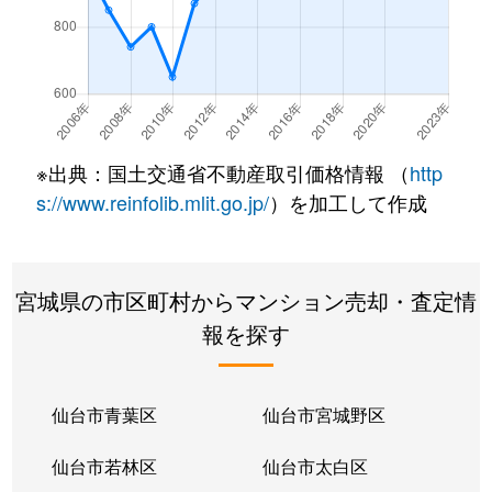
大和町
1,500万円
卸町(宮城)
徒歩7分
大和町
1,400万円
卸町(宮城)
徒歩5分
大和町
1,700万円
卸町(宮城)
徒歩7分
※出典：国土交通省不動産取引価格情報 （
http
大和町
1,300万円
卸町(宮城)
徒歩6分
s://www.reinfolib.mlit.go.jp/
）を加工して作成
大和町
3,300万円
卸町(宮城)
徒歩3分
宮城県の市区町村からマンション売却・査定情
大和町
1,500万円
卸町(宮城)
徒歩7分
報を探す
大和町
2,200万円
卸町(宮城)
徒歩3分
大和町
1,300万円
卸町(宮城)
徒歩7分
仙台市青葉区
仙台市宮城野区
大和町
2,000万円
卸町(宮城)
徒歩5分
仙台市若林区
仙台市太白区