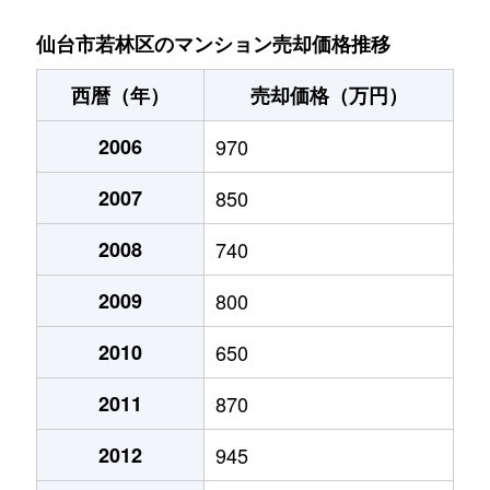
河原町
1,700万円
河原町(宮城)
徒歩1分
仙台市若林区のマンション売却価格推移
河原町
2,400万円
河原町(宮城)
徒歩6分
西暦（年）
売却価格（万円）
河原町
3,700万円
河原町(宮城)
徒歩4分
2006
970
河原町
1,800万円
河原町(宮城)
徒歩5分
2007
850
三百人町
1,000万円
五橋
徒歩23分
2008
740
新寺
520万円
五橋
徒歩6分
2009
800
新寺
5,800万円
五橋
徒歩7分
2010
650
2011
870
新寺
2,500万円
仙台
徒歩7分
2012
945
新寺
3,200万円
仙台
徒歩4分