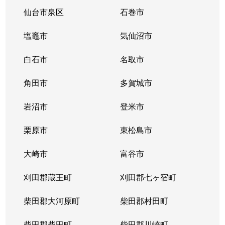
大和町
2,900万円
卸町(宮城)
徒歩3分
仙台市泉区
石巻市
大和町
420万円
卸町(宮城)
徒歩8分
塩竈市
気仙沼市
大和町
670万円
卸町(宮城)
徒歩10分
白石市
名取市
大和町
1,400万円
卸町(宮城)
徒歩7分
角田市
多賀城市
大和町
1,900万円
卸町(宮城)
徒歩5分
岩沼市
登米市
大和町
380万円
卸町(宮城)
徒歩7分
栗原市
東松島市
弓ノ町
500万円
河原町(宮城)
徒歩7分
大崎市
富谷市
連坊
3,800万円
仙台
徒歩11分
刈田郡蔵王町
刈田郡七ヶ宿町
若林
柴田郡大河原町
1,200万円
河原町(宮城)
柴田郡村田町
徒歩26分
柴田郡柴田町
柴田郡川崎町