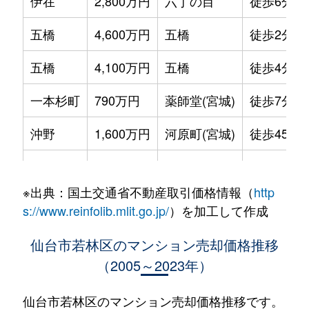
伊在
2,800万円
六丁の目
徒歩6分
五橋
4,600万円
五橋
徒歩2分
五橋
4,100万円
五橋
徒歩4分
一本杉町
790万円
薬師堂(宮城)
徒歩7分
沖野
1,600万円
河原町(宮城)
徒歩45分
沖野
1,500万円
河原町(宮城)
徒歩45分
※出典：国土交通省不動産取引価格情報（
http
蒲町東
2,500万円
六丁の目
徒歩8分
s://www.reinfolib.mlit.go.jp/
）を加工して作成
河原町
2,300万円
河原町(宮城)
徒歩1分
仙台市若林区のマンション売却価格推移
（2005～2023年）
河原町
2,100万円
河原町(宮城)
徒歩9分
河原町
2,400万円
河原町(宮城)
徒歩1分
仙台市若林区のマンション売却価格推移です。