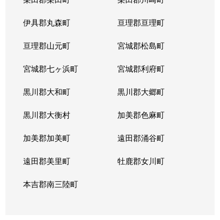
若林
1,100万円
河原町(宮城)
徒歩20分
伊具郡丸森町
亘理郡亘理町
若林
2,000万円
河原町(宮城)
徒歩11分
亘理郡山元町
宮城郡松島町
若林
1,700万円
河原町(宮城)
徒歩28分
宮城郡七ヶ浜町
宮城郡利府町
若林
1,500万円
河原町(宮城)
徒歩20分
黒川郡大和町
黒川郡大郷町
若林
800万円
河原町(宮城)
徒歩26分
黒川郡大衡村
加美郡色麻町
若林
1,400万円
河原町(宮城)
徒歩19分
加美郡加美町
遠田郡涌谷町
遠田郡美里町
牡鹿郡女川町
本吉郡南三陸町