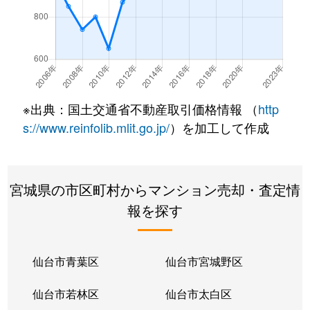
大和町
1,500万円
卸町(宮城)
徒歩7分
大和町
1,400万円
卸町(宮城)
徒歩5分
大和町
1,700万円
卸町(宮城)
徒歩7分
※出典：国土交通省不動産取引価格情報 （
http
大和町
1,300万円
卸町(宮城)
徒歩6分
s://www.reinfolib.mlit.go.jp/
）を加工して作成
大和町
3,300万円
卸町(宮城)
徒歩3分
宮城県の市区町村からマンション売却・査定情
大和町
1,500万円
卸町(宮城)
徒歩7分
報を探す
大和町
2,200万円
卸町(宮城)
徒歩3分
大和町
1,300万円
卸町(宮城)
徒歩7分
仙台市青葉区
仙台市宮城野区
大和町
2,000万円
卸町(宮城)
徒歩5分
仙台市若林区
仙台市太白区