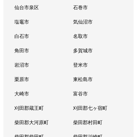
大和町
2,900万円
卸町(宮城)
徒歩3分
仙台市泉区
石巻市
大和町
420万円
卸町(宮城)
徒歩8分
塩竈市
気仙沼市
大和町
670万円
卸町(宮城)
徒歩10分
白石市
名取市
大和町
1,400万円
卸町(宮城)
徒歩7分
角田市
多賀城市
大和町
1,900万円
卸町(宮城)
徒歩5分
岩沼市
登米市
大和町
380万円
卸町(宮城)
徒歩7分
栗原市
東松島市
弓ノ町
500万円
河原町(宮城)
徒歩7分
大崎市
富谷市
連坊
3,800万円
仙台
徒歩11分
刈田郡蔵王町
刈田郡七ヶ宿町
若林
柴田郡大河原町
1,200万円
河原町(宮城)
柴田郡村田町
徒歩26分
柴田郡柴田町
柴田郡川崎町