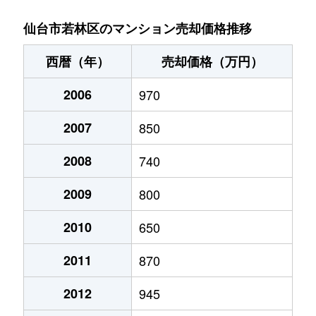
河原町
1,700万円
河原町(宮城)
徒歩1分
仙台市若林区のマンション売却価格推移
河原町
2,400万円
河原町(宮城)
徒歩6分
西暦（年）
売却価格（万円）
河原町
3,700万円
河原町(宮城)
徒歩4分
2006
970
河原町
1,800万円
河原町(宮城)
徒歩5分
2007
850
三百人町
1,000万円
五橋
徒歩23分
2008
740
新寺
520万円
五橋
徒歩6分
2009
800
新寺
5,800万円
五橋
徒歩7分
2010
650
2011
870
新寺
2,500万円
仙台
徒歩7分
2012
945
新寺
3,200万円
仙台
徒歩4分