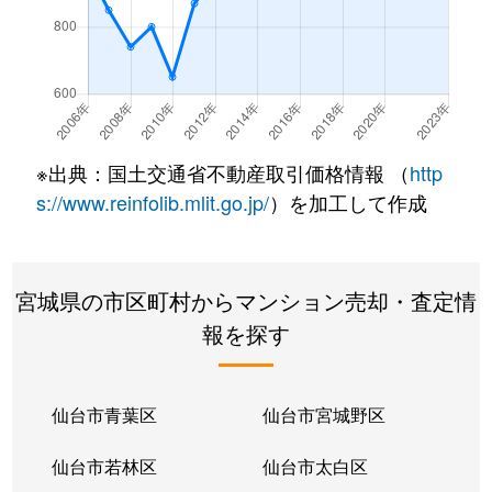
大和町
1,500万円
卸町(宮城)
徒歩7分
大和町
1,400万円
卸町(宮城)
徒歩5分
大和町
1,700万円
卸町(宮城)
徒歩7分
※出典：国土交通省不動産取引価格情報 （
http
大和町
1,300万円
卸町(宮城)
徒歩6分
s://www.reinfolib.mlit.go.jp/
）を加工して作成
大和町
3,300万円
卸町(宮城)
徒歩3分
宮城県の市区町村からマンション売却・査定情
大和町
1,500万円
卸町(宮城)
徒歩7分
報を探す
大和町
2,200万円
卸町(宮城)
徒歩3分
大和町
1,300万円
卸町(宮城)
徒歩7分
仙台市青葉区
仙台市宮城野区
大和町
2,000万円
卸町(宮城)
徒歩5分
仙台市若林区
仙台市太白区