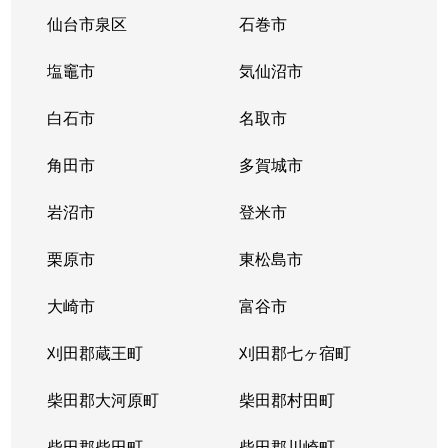
大和町
2,900万円
卸町(宮城)
徒歩3分
仙台市泉区
石巻市
大和町
420万円
卸町(宮城)
徒歩8分
塩竈市
気仙沼市
大和町
670万円
卸町(宮城)
徒歩10分
白石市
名取市
大和町
1,400万円
卸町(宮城)
徒歩7分
角田市
多賀城市
大和町
1,900万円
卸町(宮城)
徒歩5分
岩沼市
登米市
大和町
380万円
卸町(宮城)
徒歩7分
栗原市
東松島市
弓ノ町
500万円
河原町(宮城)
徒歩7分
大崎市
富谷市
連坊
3,800万円
仙台
徒歩11分
刈田郡蔵王町
刈田郡七ヶ宿町
若林
柴田郡大河原町
1,200万円
河原町(宮城)
柴田郡村田町
徒歩26分
柴田郡柴田町
柴田郡川崎町