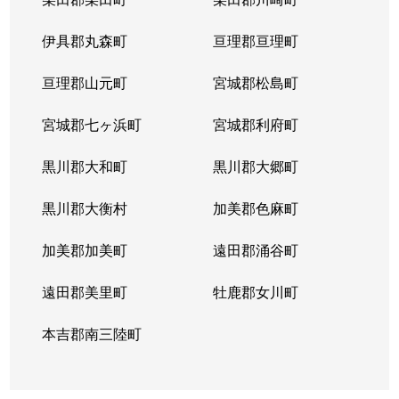
若林
1,100万円
河原町(宮城)
徒歩20分
伊具郡丸森町
亘理郡亘理町
若林
2,000万円
河原町(宮城)
徒歩11分
亘理郡山元町
宮城郡松島町
若林
1,700万円
河原町(宮城)
徒歩28分
宮城郡七ヶ浜町
宮城郡利府町
若林
1,500万円
河原町(宮城)
徒歩20分
黒川郡大和町
黒川郡大郷町
若林
800万円
河原町(宮城)
徒歩26分
黒川郡大衡村
加美郡色麻町
若林
1,400万円
河原町(宮城)
徒歩19分
加美郡加美町
遠田郡涌谷町
遠田郡美里町
牡鹿郡女川町
本吉郡南三陸町