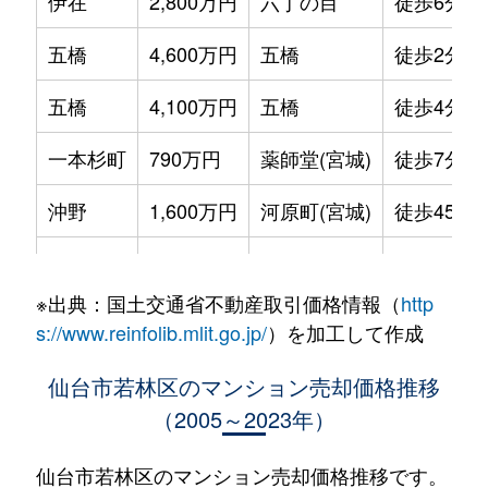
伊在
2,800万円
六丁の目
徒歩6分
五橋
4,600万円
五橋
徒歩2分
五橋
4,100万円
五橋
徒歩4分
一本杉町
790万円
薬師堂(宮城)
徒歩7分
沖野
1,600万円
河原町(宮城)
徒歩45分
沖野
1,500万円
河原町(宮城)
徒歩45分
※出典：国土交通省不動産取引価格情報（
http
蒲町東
2,500万円
六丁の目
徒歩8分
s://www.reinfolib.mlit.go.jp/
）を加工して作成
河原町
2,300万円
河原町(宮城)
徒歩1分
仙台市若林区のマンション売却価格推移
（2005～2023年）
河原町
2,100万円
河原町(宮城)
徒歩9分
河原町
2,400万円
河原町(宮城)
徒歩1分
仙台市若林区のマンション売却価格推移です。