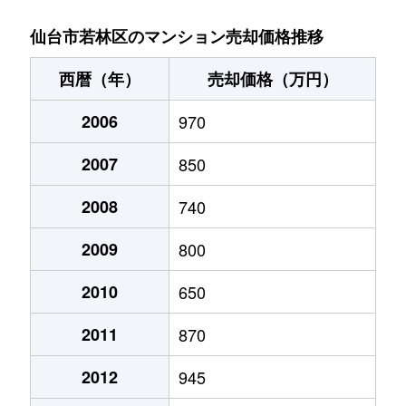
河原町
1,700万円
河原町(宮城)
徒歩1分
仙台市若林区のマンション売却価格推移
河原町
2,400万円
河原町(宮城)
徒歩6分
西暦（年）
売却価格（万円）
河原町
3,700万円
河原町(宮城)
徒歩4分
2006
970
河原町
1,800万円
河原町(宮城)
徒歩5分
2007
850
三百人町
1,000万円
五橋
徒歩23分
2008
740
新寺
520万円
五橋
徒歩6分
2009
800
新寺
5,800万円
五橋
徒歩7分
2010
650
2011
870
新寺
2,500万円
仙台
徒歩7分
2012
945
新寺
3,200万円
仙台
徒歩4分