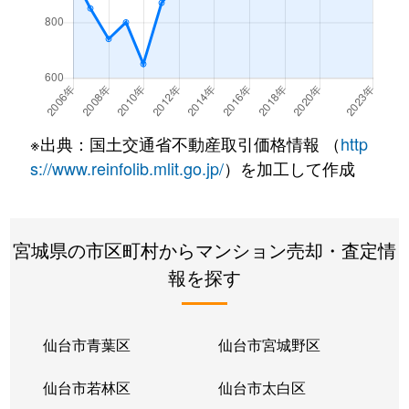
大和町
1,500万円
卸町(宮城)
徒歩7分
大和町
1,400万円
卸町(宮城)
徒歩5分
大和町
1,700万円
卸町(宮城)
徒歩7分
※出典：国土交通省不動産取引価格情報 （
http
大和町
1,300万円
卸町(宮城)
徒歩6分
s://www.reinfolib.mlit.go.jp/
）を加工して作成
大和町
3,300万円
卸町(宮城)
徒歩3分
宮城県の市区町村からマンション売却・査定情
大和町
1,500万円
卸町(宮城)
徒歩7分
報を探す
大和町
2,200万円
卸町(宮城)
徒歩3分
大和町
1,300万円
卸町(宮城)
徒歩7分
仙台市青葉区
仙台市宮城野区
大和町
2,000万円
卸町(宮城)
徒歩5分
仙台市若林区
仙台市太白区