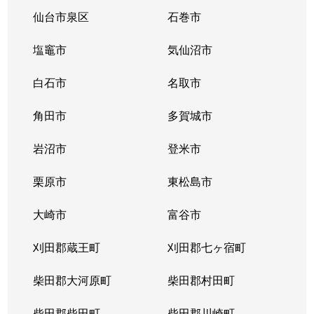
大和町
2,900万円
卸町(宮城)
徒歩3分
仙台市泉区
石巻市
大和町
420万円
卸町(宮城)
徒歩8分
塩竈市
気仙沼市
大和町
670万円
卸町(宮城)
徒歩10分
白石市
名取市
大和町
1,400万円
卸町(宮城)
徒歩7分
角田市
多賀城市
大和町
1,900万円
卸町(宮城)
徒歩5分
岩沼市
登米市
大和町
380万円
卸町(宮城)
徒歩7分
栗原市
東松島市
弓ノ町
500万円
河原町(宮城)
徒歩7分
大崎市
富谷市
連坊
3,800万円
仙台
徒歩11分
刈田郡蔵王町
刈田郡七ヶ宿町
若林
柴田郡大河原町
1,200万円
河原町(宮城)
柴田郡村田町
徒歩26分
柴田郡柴田町
柴田郡川崎町