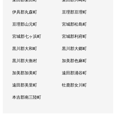
若林
1,100万円
河原町(宮城)
徒歩20分
伊具郡丸森町
亘理郡亘理町
若林
2,000万円
河原町(宮城)
徒歩11分
亘理郡山元町
宮城郡松島町
若林
1,700万円
河原町(宮城)
徒歩28分
宮城郡七ヶ浜町
宮城郡利府町
若林
1,500万円
河原町(宮城)
徒歩20分
黒川郡大和町
黒川郡大郷町
若林
800万円
河原町(宮城)
徒歩26分
黒川郡大衡村
加美郡色麻町
若林
1,400万円
河原町(宮城)
徒歩19分
加美郡加美町
遠田郡涌谷町
遠田郡美里町
牡鹿郡女川町
本吉郡南三陸町