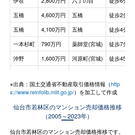
伊在
2,800万円
六丁の目
徒歩6分
五橋
4,600万円
五橋
徒歩2分
五橋
4,100万円
五橋
徒歩4分
一本杉町
790万円
薬師堂(宮城)
徒歩7分
沖野
1,600万円
河原町(宮城)
徒歩45分
沖野
1,500万円
河原町(宮城)
徒歩45分
※出典：国土交通省不動産取引価格情報（
http
蒲町東
2,500万円
六丁の目
徒歩8分
s://www.reinfolib.mlit.go.jp/
）を加工して作成
河原町
2,300万円
河原町(宮城)
徒歩1分
仙台市若林区のマンション売却価格推移
（2005～2023年）
河原町
2,100万円
河原町(宮城)
徒歩9分
河原町
2,400万円
河原町(宮城)
徒歩1分
仙台市若林区のマンション売却価格推移です。