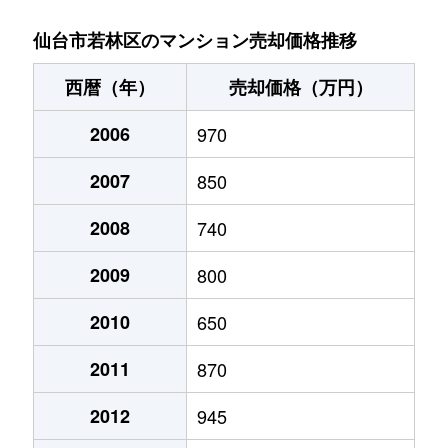
河原町
1,700万円
河原町(宮城)
徒歩1分
仙台市若林区のマンション売却価格推移
河原町
2,400万円
河原町(宮城)
徒歩6分
西暦（年）
売却価格（万円）
河原町
3,700万円
河原町(宮城)
徒歩4分
2006
970
河原町
1,800万円
河原町(宮城)
徒歩5分
2007
850
三百人町
1,000万円
五橋
徒歩23分
2008
740
新寺
520万円
五橋
徒歩6分
2009
800
新寺
5,800万円
五橋
徒歩7分
2010
650
2011
870
新寺
2,500万円
仙台
徒歩7分
2012
945
新寺
3,200万円
仙台
徒歩4分