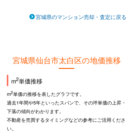
長町南
3,200万円
長町南
徒
宮城県のマンション売却・査定に戻る
長町南
2,000万円
長町南
徒
西中田
2,200万円
南仙台
徒
西中田
670万円
南仙台
徒
宮城県仙台市太白区の地価推移
西中田
1,200万円
南仙台
徒
2
m
単価推移
西中田
1,000万円
南仙台
徒
2
m
単価の推移を表したグラフです。
西中田
1,100万円
南仙台
徒
過去1年間や5年といったスパンで、その坪単価の上昇・
西中田
1,600万円
南仙台
徒
下落の傾向がわかります。
不動産を売買するタイミングなどの参考にご活用くださ
西中田
1,500万円
南仙台
徒
い。