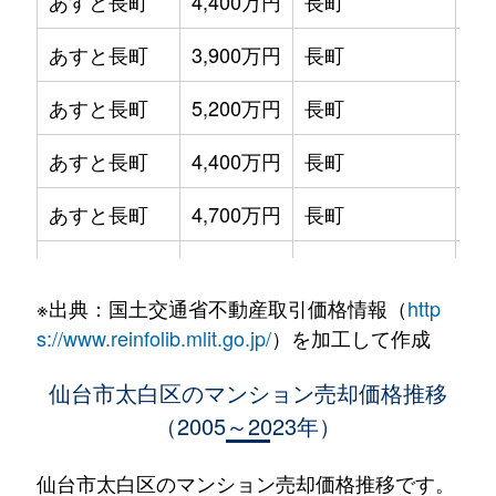
あすと長町
4,400万円
長町
徒
あすと長町
3,900万円
長町
徒
あすと長町
5,200万円
長町
徒
あすと長町
4,400万円
長町
徒
あすと長町
4,700万円
長町
徒
あすと長町
4,000万円
長町
徒
※出典：国土交通省不動産取引価格情報（
http
あすと長町
4,200万円
長町
徒
s://www.reinfolib.mlit.go.jp/
）を加工して作成
あすと長町
5,800万円
長町
徒
仙台市太白区のマンション売却価格推移
（2005～2023年）
泉崎
1,500万円
長町南
徒
泉崎
720万円
長町南
徒
仙台市太白区のマンション売却価格推移です。