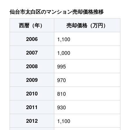
大野田
4,200万円
富沢
徒
仙台市太白区のマンション売却価格推移
鹿野
2,200万円
長町南
徒
西暦（年）
売却価格（万円）
鹿野
2,200万円
長町南
徒
2006
1,100
鹿野
3,300万円
長町南
徒
2007
1,000
鹿野
2,300万円
長町南
徒
2008
995
鹿野
1,900万円
長町南
徒
2009
970
鹿野
2,000万円
長町南
徒
2010
810
2011
930
鹿野
1,500万円
長町南
徒
2012
1,100
鹿野
1,800万円
長町南
徒