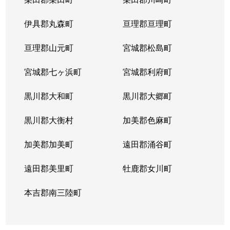
長町
1,100万円
八木山動物公園
徒
伊具郡丸森町
亘理郡亘理町
長町南
3,900万円
太子堂
徒
亘理郡山元町
宮城郡松島町
長町南
2,200万円
富沢
徒
宮城郡七ヶ浜町
宮城郡利府町
長町南
3,200万円
富沢
徒
黒川郡大和町
黒川郡大郷町
長町南
2,200万円
長町南
徒
黒川郡大衡村
加美郡色麻町
長町南
2,400万円
長町南
徒
加美郡加美町
遠田郡涌谷町
長町南
3,900万円
長町南
徒
遠田郡美里町
牡鹿郡女川町
長町南
3,500万円
長町南
徒
本吉郡南三陸町
長町南
4,200万円
長町南
徒
長町南
3,400万円
長町南
徒