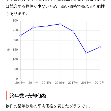
八本松
1,400万円
長町一丁目
徒
ば競合する物件が少ないため、高い価格で売れる可能性
八本松
3,400万円
長町一丁目
徒
もあります。
八本松
530万円
長町一丁目
徒
八本松
1,400万円
長町一丁目
徒
東中田
280万円
南仙台
徒
東中田
570万円
南仙台
徒
南大野田
2,700万円
富沢
徒
向山
210万円
愛宕橋
徒
築年数×売却価格
向山
270万円
愛宕橋
徒
物件の築年数別の平均価格を表したグラフです。
向山
210万円
愛宕橋
徒