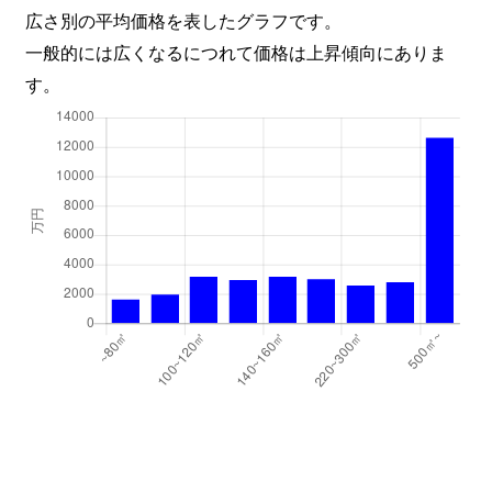
柳生
2,500万円
南仙台
徒
広さ別の平均価格を表したグラフです。
一般的には広くなるにつれて価格は上昇傾向にありま
柳生
3,400万円
南仙台
徒
す。
柳生
1,500万円
南仙台
徒