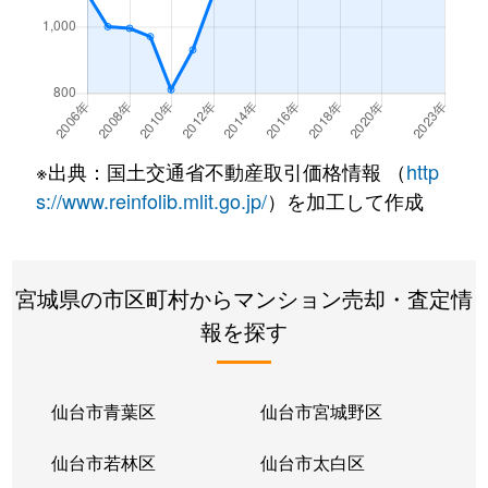
長町
980万円
長町
徒
長町
2,300万円
長町
徒
長町
2,100万円
長町
徒
※出典：国土交通省不動産取引価格情報 （
http
長町
1,300万円
長町
徒
s://www.reinfolib.mlit.go.jp/
）を加工して作成
長町
2,400万円
長町
徒
宮城県の市区町村からマンション売却・査定情
長町
1,700万円
長町
徒
報を探す
長町
600万円
長町
徒
長町
4,000万円
長町
徒
仙台市青葉区
仙台市宮城野区
長町
1,900万円
長町一丁目
徒
仙台市若林区
仙台市太白区