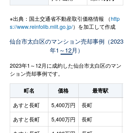
※出典：国土交通省不動産取引価格情報 （
http
s://www.reinfolib.mlit.go.jp/
）を加工して作成
仙台市太白区のマンション売却事例（2023
年1～12月）
2023年1～12月に成約した仙台市太白区のマン
ション売却事例です。
町名
価格
最寄駅
あすと長町
5,400万円
長町
徒
あすと長町
5,400万円
長町
徒