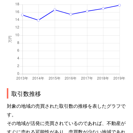
西中田
950万円
南仙台
徒
西中田
1,900万円
南仙台
徒
西中田
1,900万円
南仙台
徒
西中田
2,100万円
南仙台
徒
西中田
950万円
南仙台
徒
西中田
1,600万円
南仙台
徒
八本松
3,700万円
長町
徒
取引数推移
八本松
750万円
長町
徒
対象の地域の売買された取引数の推移を表したグラフで
す。
八本松
1,200万円
長町一丁目
徒
その地域が活発に売買されているのであれば、不動産が
すぐに売れる可能性があり、売買数が少ない地域であれ