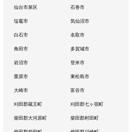
長町
380万円
長町一丁目
徒
仙台市泉区
石巻市
長町
1,600万円
長町一丁目
徒
塩竈市
気仙沼市
長町
3,200万円
長町一丁目
徒
白石市
名取市
長町
1,000万円
長町一丁目
徒
角田市
多賀城市
長町
1,800万円
長町一丁目
徒
岩沼市
登米市
長町
3,500万円
長町一丁目
徒
栗原市
東松島市
長町
2,300万円
長町南
徒
大崎市
富谷市
長町
2,800万円
長町南
徒
刈田郡蔵王町
刈田郡七ヶ宿町
長町
柴田郡大河原町
4,000万円
柴田郡村田町
長町南
徒
柴田郡柴田町
柴田郡川崎町