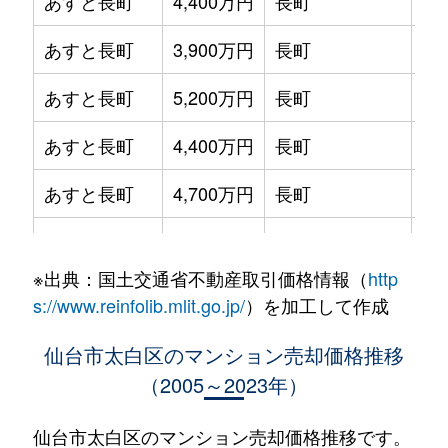
あすと長町
4,400万円
長町
徒
あすと長町
3,900万円
長町
徒
あすと長町
5,200万円
長町
徒
あすと長町
4,400万円
長町
徒
あすと長町
4,700万円
長町
徒
あすと長町
4,000万円
長町
徒
※出典：国土交通省不動産取引価格情報（
http
あすと長町
4,200万円
長町
徒
s://www.reinfolib.mlit.go.jp/
）を加工して作成
あすと長町
5,800万円
長町
徒
仙台市太白区のマンション売却価格推移
（2005～2023年）
泉崎
1,500万円
長町南
徒
泉崎
720万円
長町南
徒
仙台市太白区のマンション売却価格推移です。