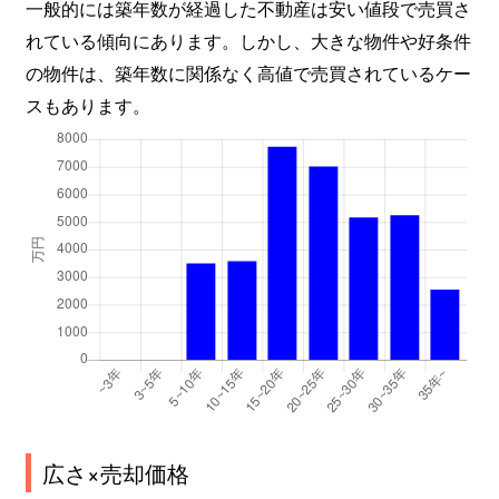
一般的には築年数が経過した不動産は安い値段で売買さ
向山
240万円
愛宕橋
徒
れている傾向にあります。しかし、大きな物件や好条件
の物件は、築年数に関係なく高値で売買されているケー
向山
240万円
愛宕橋
徒
スもあります。
茂ケ崎
1,500万円
長町一丁目
徒
茂庭台
900万円
葛岡
徒
茂庭台
460万円
仙台
徒
茂庭台
380万円
陸前落合
徒
八木山香澄町
1,100万円
愛宕橋
徒
八木山本町
500万円
八木山動物公園
徒
八木山南
2,200万円
八木山動物公園
徒
広さ×売却価格