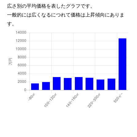
柳生
2,500万円
南仙台
徒
広さ別の平均価格を表したグラフです。
一般的には広くなるにつれて価格は上昇傾向にありま
柳生
3,400万円
南仙台
徒
す。
柳生
1,500万円
南仙台
徒