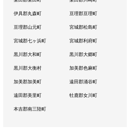
長町
1,100万円
八木山動物公園
徒
伊具郡丸森町
亘理郡亘理町
長町南
3,900万円
太子堂
徒
亘理郡山元町
宮城郡松島町
長町南
2,200万円
富沢
徒
宮城郡七ヶ浜町
宮城郡利府町
長町南
3,200万円
富沢
徒
黒川郡大和町
黒川郡大郷町
長町南
2,200万円
長町南
徒
黒川郡大衡村
加美郡色麻町
長町南
2,400万円
長町南
徒
加美郡加美町
遠田郡涌谷町
長町南
3,900万円
長町南
徒
遠田郡美里町
牡鹿郡女川町
長町南
3,500万円
長町南
徒
本吉郡南三陸町
長町南
4,200万円
長町南
徒
長町南
3,400万円
長町南
徒