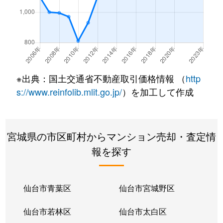
長町
980万円
長町
徒
長町
2,300万円
長町
徒
長町
2,100万円
長町
徒
※出典：国土交通省不動産取引価格情報 （
http
長町
1,300万円
長町
徒
s://www.reinfolib.mlit.go.jp/
）を加工して作成
長町
2,400万円
長町
徒
宮城県の市区町村からマンション売却・査定情
長町
1,700万円
長町
徒
報を探す
長町
600万円
長町
徒
長町
4,000万円
長町
徒
仙台市青葉区
仙台市宮城野区
長町
1,900万円
長町一丁目
徒
仙台市若林区
仙台市太白区