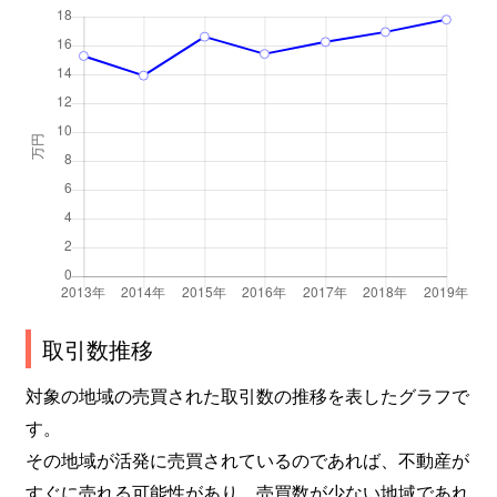
西中田
950万円
南仙台
徒
西中田
1,900万円
南仙台
徒
西中田
1,900万円
南仙台
徒
西中田
2,100万円
南仙台
徒
西中田
950万円
南仙台
徒
西中田
1,600万円
南仙台
徒
八本松
3,700万円
長町
徒
取引数推移
八本松
750万円
長町
徒
対象の地域の売買された取引数の推移を表したグラフで
す。
八本松
1,200万円
長町一丁目
徒
その地域が活発に売買されているのであれば、不動産が
すぐに売れる可能性があり、売買数が少ない地域であれ