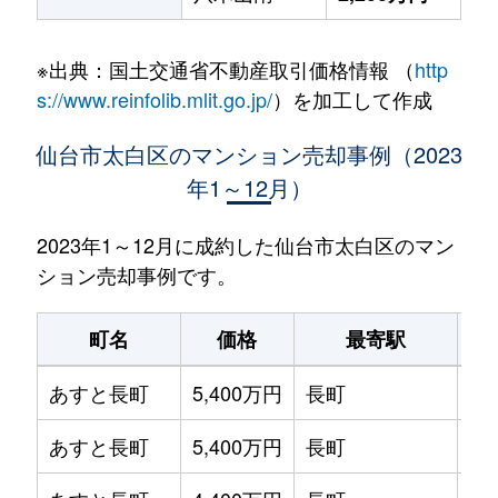
※出典：国土交通省不動産取引価格情報 （
http
s://www.reinfolib.mlit.go.jp/
）を加工して作成
仙台市太白区のマンション売却事例（2023
年1～12月）
2023年1～12月に成約した仙台市太白区のマン
ション売却事例です。
町名
価格
最寄駅
あすと長町
5,400万円
長町
徒
あすと長町
5,400万円
長町
徒