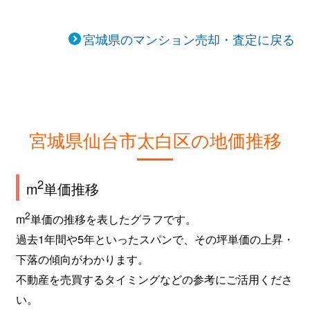
長町南
3,200万円
長町南
徒
宮城県のマンション売却・査定に戻る
長町南
2,000万円
長町南
徒
西中田
2,200万円
南仙台
徒
西中田
670万円
南仙台
徒
宮城県仙台市太白区の地価推移
西中田
1,200万円
南仙台
徒
2
m
単価推移
西中田
1,000万円
南仙台
徒
2
m
単価の推移を表したグラフです。
西中田
1,100万円
南仙台
徒
過去1年間や5年といったスパンで、その坪単価の上昇・
西中田
1,600万円
南仙台
徒
下落の傾向がわかります。
不動産を売買するタイミングなどの参考にご活用くださ
西中田
1,500万円
南仙台
徒
い。