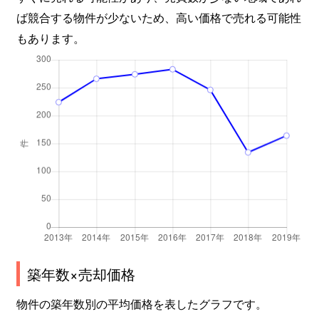
八本松
1,400万円
長町一丁目
徒
ば競合する物件が少ないため、高い価格で売れる可能性
八本松
3,400万円
長町一丁目
徒
もあります。
八本松
530万円
長町一丁目
徒
八本松
1,400万円
長町一丁目
徒
東中田
280万円
南仙台
徒
東中田
570万円
南仙台
徒
南大野田
2,700万円
富沢
徒
向山
210万円
愛宕橋
徒
築年数×売却価格
向山
270万円
愛宕橋
徒
物件の築年数別の平均価格を表したグラフです。
向山
210万円
愛宕橋
徒