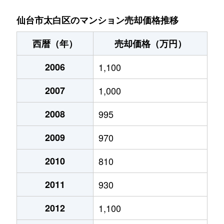
大野田
4,200万円
富沢
徒
仙台市太白区のマンション売却価格推移
鹿野
2,200万円
長町南
徒
西暦（年）
売却価格（万円）
鹿野
2,200万円
長町南
徒
2006
1,100
鹿野
3,300万円
長町南
徒
2007
1,000
鹿野
2,300万円
長町南
徒
2008
995
鹿野
1,900万円
長町南
徒
2009
970
鹿野
2,000万円
長町南
徒
2010
810
2011
930
鹿野
1,500万円
長町南
徒
2012
1,100
鹿野
1,800万円
長町南
徒