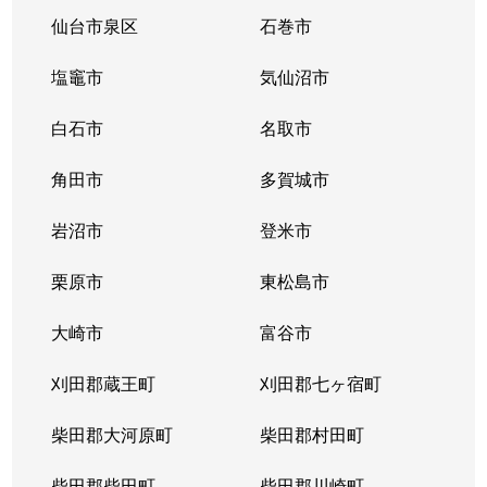
長町
380万円
長町一丁目
徒
仙台市泉区
石巻市
長町
1,600万円
長町一丁目
徒
塩竈市
気仙沼市
長町
3,200万円
長町一丁目
徒
白石市
名取市
長町
1,000万円
長町一丁目
徒
角田市
多賀城市
長町
1,800万円
長町一丁目
徒
岩沼市
登米市
長町
3,500万円
長町一丁目
徒
栗原市
東松島市
長町
2,300万円
長町南
徒
大崎市
富谷市
長町
2,800万円
長町南
徒
刈田郡蔵王町
刈田郡七ヶ宿町
長町
柴田郡大河原町
4,000万円
柴田郡村田町
長町南
徒
柴田郡柴田町
柴田郡川崎町