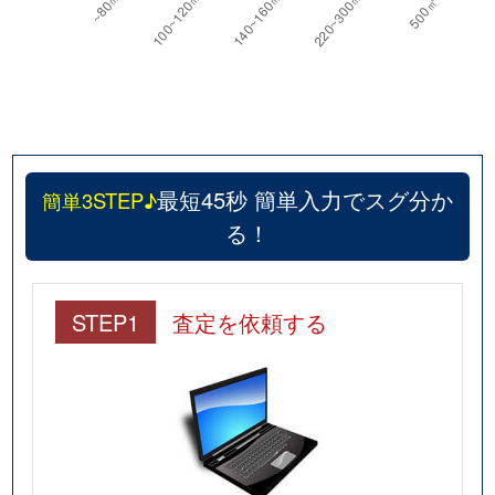
最短45秒 簡単入力でスグ分か
簡単3STEP♪
る！
STEP1
査定を依頼する