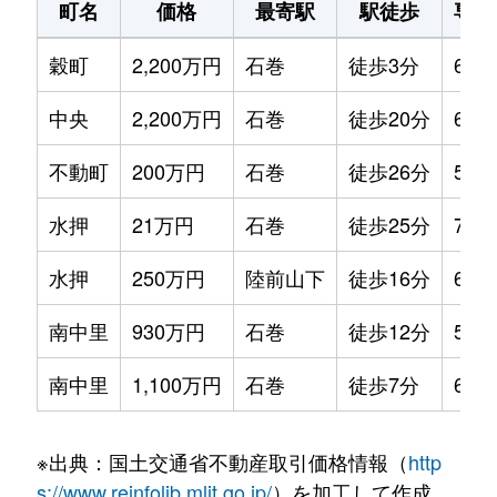
町名
価格
最寄駅
駅徒歩
専有
穀町
2,200万円
石巻
徒歩3分
65m
中央
2,200万円
石巻
徒歩20分
65m
不動町
200万円
石巻
徒歩26分
55m
水押
21万円
石巻
徒歩25分
75m
水押
250万円
陸前山下
徒歩16分
60m
南中里
930万円
石巻
徒歩12分
55m
南中里
1,100万円
石巻
徒歩7分
65m
※出典：国土交通省不動産取引価格情報（
http
s://www.reinfolib.mlit.go.jp/
）を加工して作成