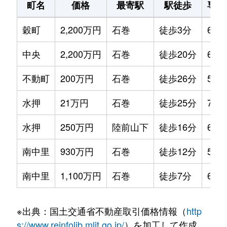
町名
価格
最寄駅
駅徒歩
専有
穀町
2,200万円
石巻
徒歩3分
65m
中央
2,200万円
石巻
徒歩20分
65m
不動町
200万円
石巻
徒歩26分
55m
水押
21万円
石巻
徒歩25分
75m
水押
250万円
陸前山下
徒歩16分
60m
南中里
930万円
石巻
徒歩12分
55m
南中里
1,100万円
石巻
徒歩7分
65m
※出典：国土交通省不動産取引価格情報（
http
s://www.reinfolib.mlit.go.jp/
）を加工して作成