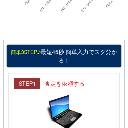
最短45秒 簡単入力でスグ分か
簡単3STEP♪
る！
STEP1
査定を依頼する