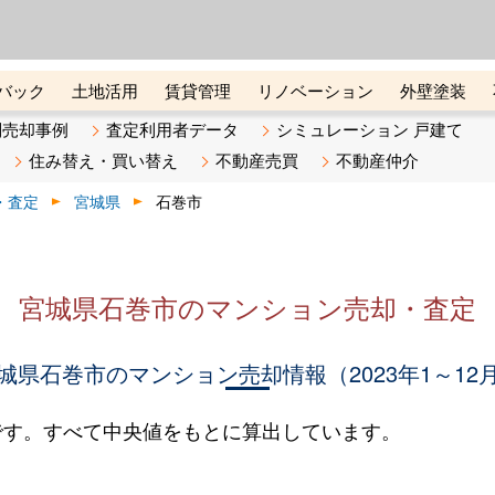
ーズ株式会社（東証グロース上
初めての方へ
ビスです 証券コード：4445
バック
土地活用
賃貸管理
リノベーション
外壁塗装
ライン講座
リビンマガジンBiz
不動産売却ご相談デスク
別売却事例
査定利用者データ
シミュレーション 戸建て
住み替え・買い替え
不動産売買
不動産仲介
・査定
宮城県
石巻市
宮城県石巻市のマンション売却・査定
城県石巻市のマンション売却情報（2023年1～12
です。すべて中央値をもとに算出しています。