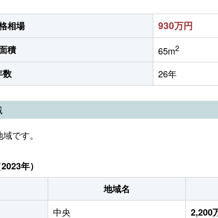
930万円
格相場
2
面積
65m
年数
26年
域
地域です。
023年）
地域名
中央
2,20