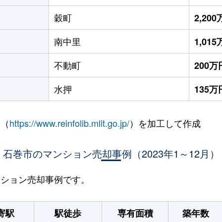
穀町
2,20
南中里
1,01
不動町
200万
水押
135万
 （
https://www.reinfolib.mlit.go.jp/
）を加工して作成
石巻市のマンション売却事例（2023年1～12月）
マンション売却事例です。
寄駅
駅徒歩
専有面積
築年数