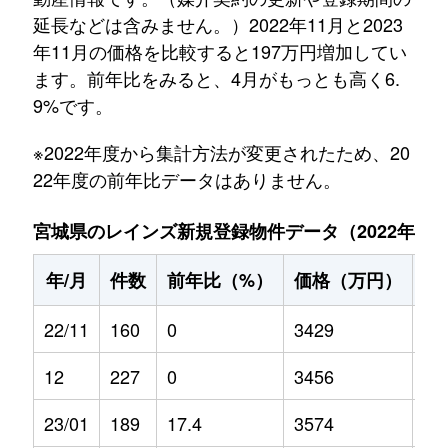
延長などは含みません。）2022年11月と2023
年11月の価格を比較すると197万円増加してい
ます。前年比をみると、4月がもっとも高く6.
9%です。
※2022年度から集計方法が変更されたため、20
22年度の前年比データはありません。
宮城県のレインズ新規登録物件データ（2022年11月～
年/月
件数
前年比（%）
価格（万円）
前
22/11
160
0
3429
0
12
227
0
3456
0
23/01
189
17.4
3574
-0.