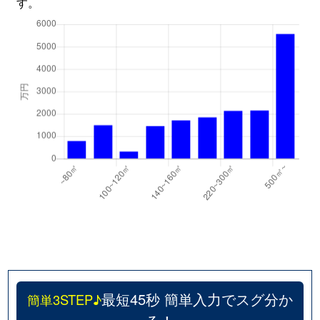
す。
最短45秒 簡単入力でスグ分か
簡単3STEP♪