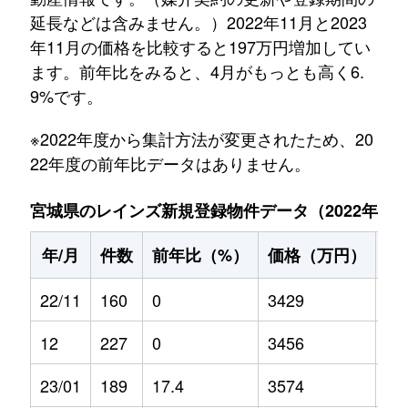
延長などは含みません。）2022年11月と2023
年11月の価格を比較すると197万円増加してい
ます。前年比をみると、4月がもっとも高く6.
9%です。
※2022年度から集計方法が変更されたため、20
22年度の前年比データはありません。
宮城県のレインズ新規登録物件データ（2022年11月～
年/月
件数
前年比（%）
価格（万円）
前
22/11
160
0
3429
0
12
227
0
3456
0
23/01
189
17.4
3574
-0.