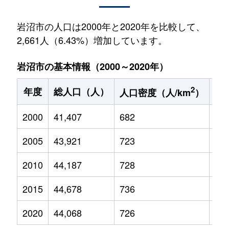
岩沼市の人口は2000年と2020年を比較して、
2,661人（6.43%）増加しています。
岩沼市の基本情報（2000～2020年）
2
年度
総人口（人）
1
人口密度（人/km
）
2000
41,407
682
6,5
2005
43,921
723
6,7
2010
44,187
728
6,6
2015
44,678
736
6,4
2020
44,068
726
5,8