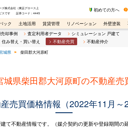
ーズ株式会社（東証グロース上
初めての方へ
ビスです 証券コード：4445
バック
土地活用
賃貸管理
リノベーション
外壁塗装
ライン講座
リビンマガジンBiz
不動産売却ご相談デスク
別売却事例
査定利用者データ
シミュレーション 戸建て
住み替え・買い替え
不動産売買
不動産仲介
宮城県
柴田郡大河原町
宮城県柴田郡大河原町の不動産売
売買価格情報（2022年11月～2
建て不動産情報です。（媒介契約の更新や登録期間の延長