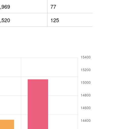
,969
77
9,099
,520
125
9,524