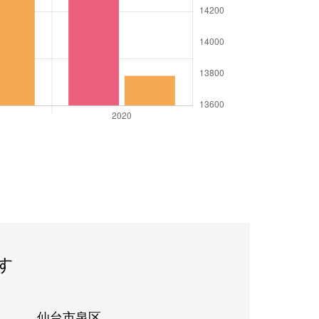
す
仙台市泉区