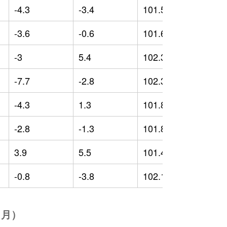
-4.3
-3.4
101.59
-
-3.6
-0.6
101.61
-
-3
5.4
102.39
-
-7.7
-2.8
102.39
-
-4.3
1.3
101.83
-
-2.8
-1.3
101.85
-
3.9
5.5
101.46
-
-0.8
-3.8
102.12
-