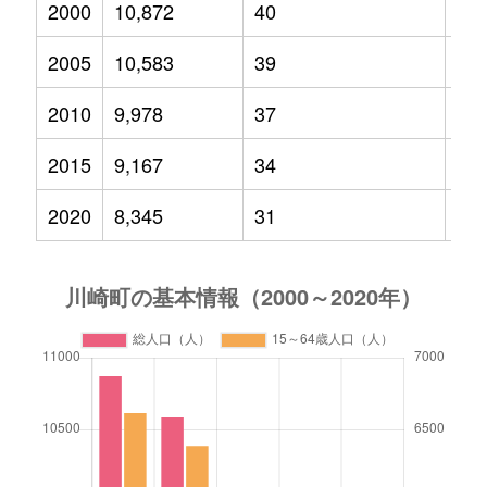
2000
10,872
40
1,6
2005
10,583
39
1,2
2010
9,978
37
1,1
2015
9,167
34
89
2020
8,345
31
73