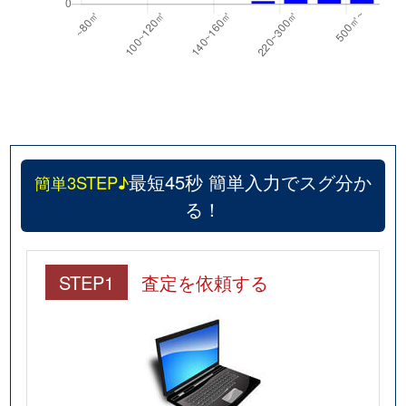
最短45秒 簡単入力でスグ分か
簡単3STEP♪
る！
STEP1
査定を依頼する