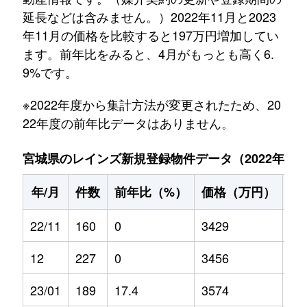
延長などは含みません。）2022年11月と2023
年11月の価格を比較すると197万円増加してい
ます。前年比をみると、4月がもっとも高く6.
9%です。
※2022年度から集計方法が変更されたため、20
22年度の前年比データはありません。
宮城県のレインズ新規登録物件データ（2022年11月～
年/月
件数
前年比（%）
価格（万円）
前
22/11
160
0
3429
0
12
227
0
3456
0
23/01
189
17.4
3574
-0.