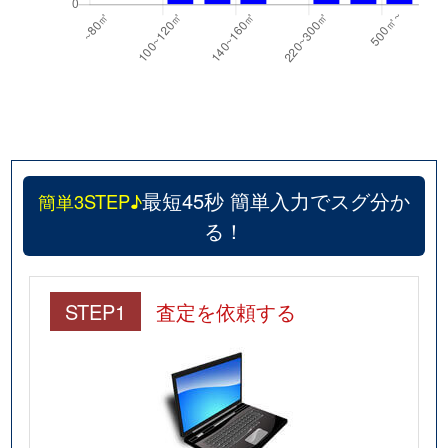
最短45秒 簡単入力でスグ分か
簡単3STEP♪
る！
STEP1
査定を依頼する