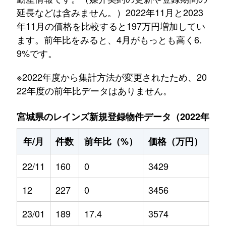
延長などは含みません。）2022年11月と2023
年11月の価格を比較すると197万円増加してい
ます。前年比をみると、4月がもっとも高く6.
9%です。
※2022年度から集計方法が変更されたため、20
22年度の前年比データはありません。
宮城県のレインズ新規登録物件データ（2022年11月～
年/月
件数
前年比（%）
価格（万円）
前
22/11
160
0
3429
0
12
227
0
3456
0
23/01
189
17.4
3574
-0.