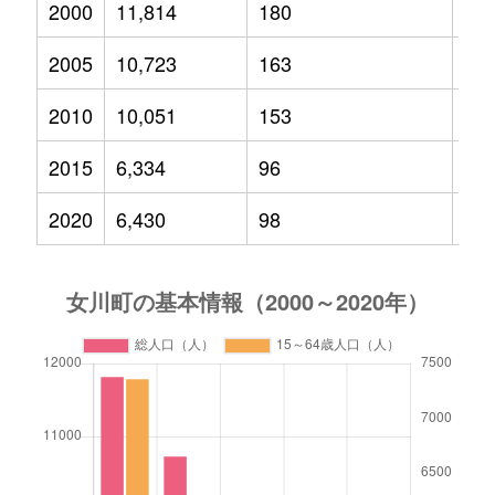
2000
11,814
180
1,5
2005
10,723
163
1,2
2010
10,051
153
1,0
2015
6,334
96
55
2020
6,430
98
52