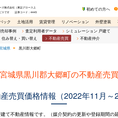
ーズ株式会社（東証グロース上
初めての方へ
ビスです 証券コード：4445
バック
土地活用
賃貸管理
リノベーション
外壁塗装
ライン講座
リビンマガジンBiz
不動産売却ご相談デスク
別売却事例
査定利用者データ
シミュレーション 戸建て
住み替え・買い替え
不動産売買
不動産仲介
宮城県
黒川郡大郷町
宮城県黒川郡大郷町の不動産売
売買価格情報（2022年11月～2
建て不動産情報です。（媒介契約の更新や登録期間の延長