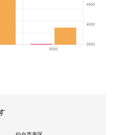
す
仙台市泉区