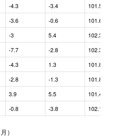
-4.3
-3.4
101.59
-
-3.6
-0.6
101.61
-
-3
5.4
102.39
-
-7.7
-2.8
102.39
-
-4.3
1.3
101.83
-
-2.8
-1.3
101.85
-
3.9
5.5
101.46
-
-0.8
-3.8
102.12
-