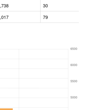
,738
30
2,483
,017
79
2,421