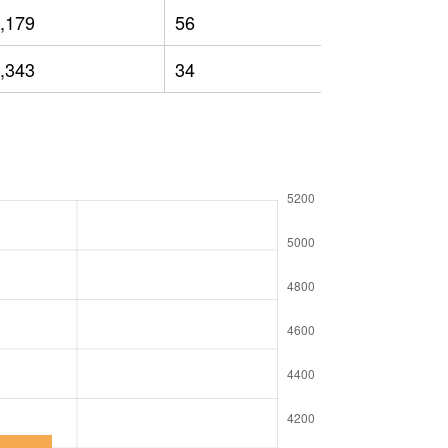
,179
56
1,965
,343
34
1,974