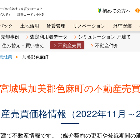
ーズ株式会社（東証グロース上
初めての方へ
ビスです 証券コード：4445
バック
土地活用
賃貸管理
リノベーション
外壁塗装
ライン講座
リビンマガジンBiz
不動産売却ご相談デスク
別売却事例
査定利用者データ
シミュレーション 戸建て
住み替え・買い替え
不動産売買
不動産仲介
宮城県
加美郡色麻町
宮城県加美郡色麻町の不動産売
売買価格情報（2022年11月～2
建て不動産情報です。（媒介契約の更新や登録期間の延長