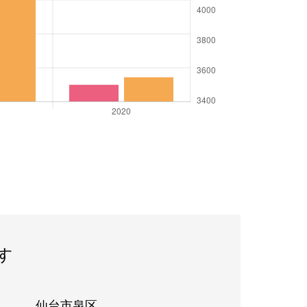
す
仙台市泉区