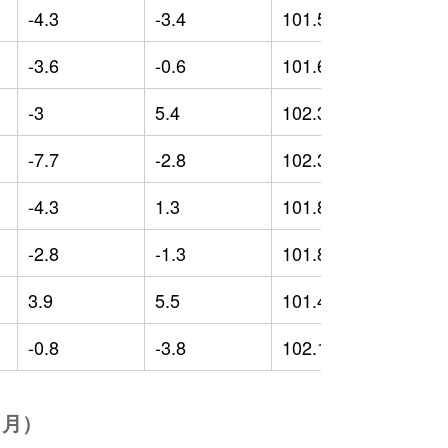
-4.3
-3.4
101.59
-
-3.6
-0.6
101.61
-
-3
5.4
102.39
-
-7.7
-2.8
102.39
-
-4.3
1.3
101.83
-
-2.8
-1.3
101.85
-
3.9
5.5
101.46
-
-0.8
-3.8
102.12
-