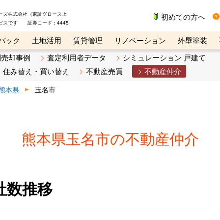
ーズ株式会社（東証グロース上
初めての方へ
ビスです 証券コード：4445
バック
土地活用
賃貸管理
リノベーション
外壁塗装
ライン講座
リビンマガジンBiz
不動産売却ご相談デスク
別売却事例
査定利用者データ
シミュレーション 戸建て
住み替え・買い替え
不動産売買
不動産仲介
熊本県
玉名市
熊本県玉名市の不動産仲介
社数推移