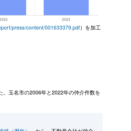
report/press/content/001633379.pdf
）を加工
玉名市の2006年と2022年の仲介件数を
推移（暦年）
」から、不動産会社が仲介