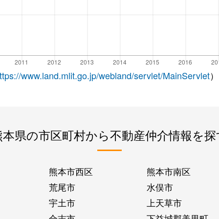
ttps://www.land.mlit.go.jp/webland/servlet/MainServlet
）
熊本県の市区町村から不動産仲介情報を探
熊本市西区
熊本市南区
荒尾市
水俣市
宇土市
上天草市
合志市
下益城郡美里町