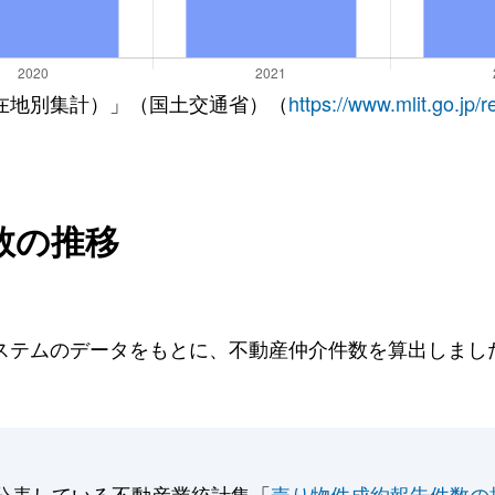
在地別集計）」（国土交通省）（
https://www.mlit.go.jp/
数の推移
テムのデータをもとに、不動産仲介件数を算出しました。
公表している不動産業統計集「
売り物件成約報告件数の