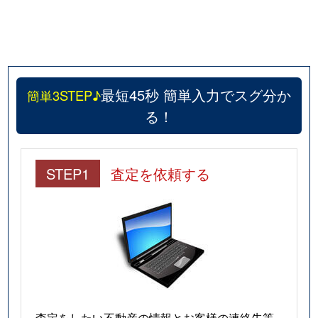
最短45秒 簡単入力でスグ分か
簡単3STEP♪
る！
STEP1
査定を依頼する
査定をしたい不動産の情報とお客様の連絡先等