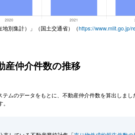
在地別集計）」（国土交通省）（
https://www.mlit.go.jp/
動産仲介件数の推移
テムのデータをもとに、不動産仲介件数を算出しました。
す。
公表している不動産業統計集「
売り物件成約報告件数の