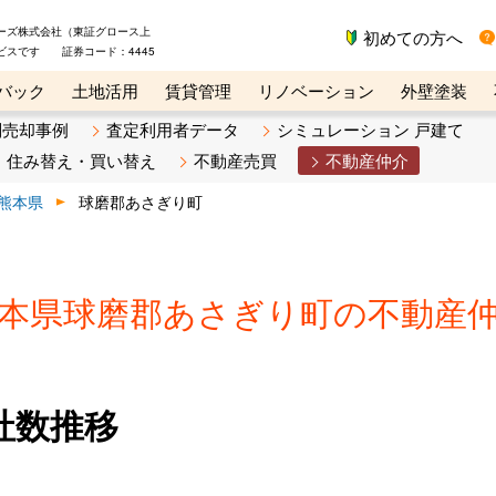
ーズ株式会社（東証グロース上
初めての方へ
ビスです 証券コード：4445
バック
土地活用
賃貸管理
リノベーション
外壁塗装
ライン講座
リビンマガジンBiz
不動産売却ご相談デスク
別売却事例
査定利用者データ
シミュレーション 戸建て
住み替え・買い替え
不動産売買
不動産仲介
熊本県
球磨郡あさぎり町
本県球磨郡あさぎり町の不動産
社数推移