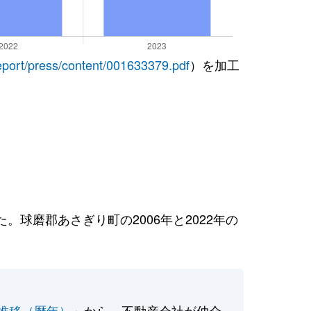
report/press/content/001633379.pdf
）を加工
球磨郡あさぎり町の2006年と2022年の
推移（暦年）
」から、不動産会社が仲介