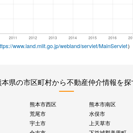
ttps://www.land.mlit.go.jp/webland/servlet/MainServlet
）
熊本県の市区町村から不動産仲介情報を探
熊本市西区
熊本市南区
荒尾市
水俣市
宇土市
上天草市
合志市
下益城郡美里町