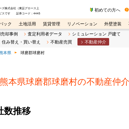
ーズ株式会社（東証グロース上
初めての方へ
ビスです 証券コード：4445
バック
土地活用
賃貸管理
リノベーション
外壁塗装
ライン講座
リビンマガジンBiz
不動産売却ご相談デスク
別売却事例
査定利用者データ
シミュレーション 戸建て
住み替え・買い替え
不動産売買
不動産仲介
熊本県
球磨郡球磨村
熊本県球磨郡球磨村の不動産仲
社数推移