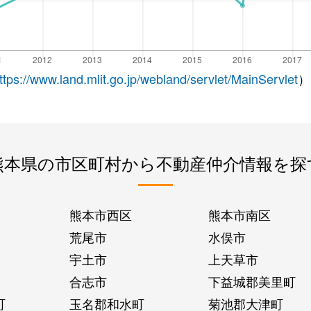
ttps://www.land.mlit.go.jp/webland/servlet/MainServlet
）
熊本県の市区町村から不動産仲介情報を探
熊本市西区
熊本市南区
荒尾市
水俣市
宇土市
上天草市
合志市
下益城郡美里町
町
玉名郡和水町
菊池郡大津町