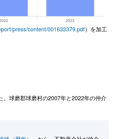
report/press/content/001633379.pdf
）を加工
球磨郡球磨村の2007年と2022年の仲介
推移（暦年）
」から、不動産会社が仲介