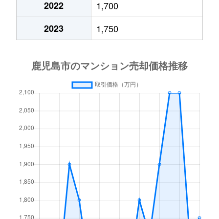
2022
1,700
小原町
1,400万円
宇宿
徒歩19
喜入中名町
1,700万円
中名
徒歩5分
谷山中央
1,800万円
谷山(ＪＲ)
徒歩9分
2023
1,750
春日町
4,900万円
鹿児島
徒歩10
祇園之洲町
2,100万円
鹿児島
徒歩20
谷山中央
2,800万円
谷山(ＪＲ)
徒歩11分
上竜尾町
400万円
鹿児島
徒歩18
希望ケ丘町
2,100万円
谷山(ＪＲ)
徒歩24
谷山中央
3,300万円
谷山(ＪＲ)
徒歩7分
上竜尾町
1,200万円
鹿児島
徒歩11
錦江台
880万円
坂之上
徒歩13
谷山中央
1,600万円
谷山(ＪＲ)
徒歩9分
上谷口町
2,200万円
上伊集院
徒歩4分
甲突町
500万円
鹿児島中央
徒歩45
中央町
3,500万円
鹿児島中央
徒歩5分
上谷口町
1,100万円
上伊集院
徒歩5分
甲突町
960万円
鹿児島中央
徒歩28
中央町
6,900万円
鹿児島中央
徒歩3分
上谷口町
850万円
上伊集院
徒歩6分
甲突町
1,200万円
鹿児島中央
徒歩28
照国町
2,900万円
鹿児島中央
徒歩20分
上谷口町
2,700万円
薩摩松元
徒歩18
甲突町
2,900万円
鹿児島中央
徒歩26
照国町
4,100万円
鹿児島中央
徒歩20分
上福元町
2,900万円
慈眼寺
徒歩45
高麗町
2,700万円
鹿児島中央
徒歩15
照国町
1,700万円
鹿児島中央
徒歩21分
上福元町
1,100万円
谷山(ＪＲ)
徒歩18