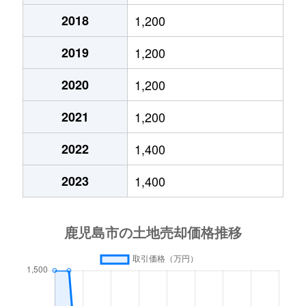
希望ケ丘町
1,200万円
谷山(ＪＲ)
徒歩28
坂元町
250万円
鹿児島
徒歩45
2018
1,200
平之町
2,700万円
鹿児島中央
徒歩14分
錦江台
1,600万円
坂之上
徒歩21
桜ケ丘
1,900万円
宇宿
徒歩45
2019
1,200
平之町
1,900万円
鹿児島中央
徒歩16分
錦江町
12,000万円
鹿児島中央
徒歩45
桜ケ丘
2,600万円
宇宿
徒歩29
2020
1,200
船津町
970万円
鹿児島中央
徒歩26分
錦江町
4,000万円
鹿児島中央
徒歩45
桜ケ丘
2,900万円
宇宿
徒歩26
2021
1,200
松原町
3,200万円
鹿児島
徒歩23分
錦江町
75,000万円
鹿児島中央
徒歩45
2022
1,400
桜ケ丘
170万円
宇宿
徒歩29
紫原
450万円
郡元(ＪＲ)
徒歩11分
錦江町
32,000万円
鹿児島中央
徒歩45
2023
1,400
桜ケ丘
2,100万円
宇宿
徒歩45
紫原
840万円
郡元(ＪＲ)
徒歩11分
金生町
23,000万円
鹿児島
徒歩14
桜ケ丘
1,700万円
宇宿
徒歩15
紫原
1,300万円
南鹿児島
徒歩8分
花野光ケ丘
1,200万円
鹿児島中央
徒歩1時
桜島小池町
190万円
-
-
柳町
800万円
鹿児島
徒歩7分
甲突町
800万円
鹿児島中央
徒歩26
三和町
350万円
南鹿児島
徒歩18
山下町
6,700万円
鹿児島
徒歩9分
甲突町
250万円
鹿児島中央
徒歩25