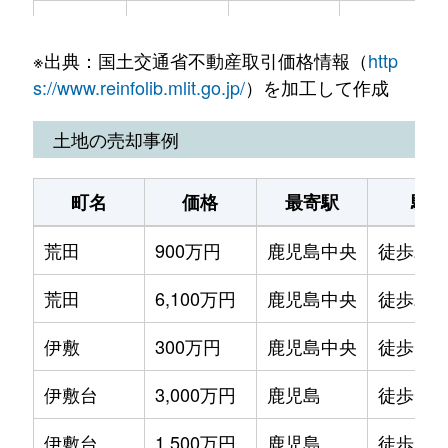
上荒田町
3,400万円
鹿児島中央
徒歩15分
※出典：国土交通省不動産取引価格情報（
http
上荒田町
3,300万円
鹿児島中央
徒歩14分
s://www.reinfolib.mlit.go.jp/
）を加工して作成
上之園町
2,100万円
鹿児島中央
徒歩11分
土地の売却事例
宇宿
150万円
宇宿
徒歩11分
町名
価格
最寄駅
駅徒
小川町
2,000万円
鹿児島
徒歩6分
荒田
900万円
鹿児島中央
徒歩21
小川町
2,100万円
鹿児島
徒歩5分
荒田
6,100万円
鹿児島中央
徒歩20
加治屋町
7,400万円
鹿児島中央
徒歩14分
伊敷
300万円
鹿児島中央
徒歩1時
春日町
2,500万円
鹿児島
徒歩8分
伊敷台
3,000万円
鹿児島
徒歩1時
上本町
2,500万円
鹿児島
徒歩5分
伊敷台
1,500万円
鹿児島
徒歩1時