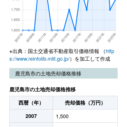
高麗町
1,000万円
鹿児島中央
徒歩15
天保山町
2,500万円
鹿児島中央
徒歩45分
上福元町
1,300万円
谷山(ＪＲ)
徒歩20
郡山町
2,000万円
伊集院
徒歩2時
天保山町
1,800万円
鹿児島中央
徒歩45分
上福元町
1,700万円
谷山(ＪＲ)
徒歩23
郡山町
880万円
伊集院
徒歩2時
唐湊
1,300万円
鹿児島中央
徒歩45分
鴨池
26,000万円
郡元(ＪＲ)
徒歩11
郡山町
1,100万円
伊集院
徒歩2時
唐湊
2,000万円
鹿児島中央
徒歩24分
※出典：国土交通省不動産取引価格情報 （
http
鴨池
19,000万円
郡元(ＪＲ)
徒歩6分
小松原
2,800万円
宇宿
徒歩18
s://www.reinfolib.mlit.go.jp/
）を加工して作成
唐湊
270万円
鹿児島中央
徒歩45分
鴨池
7,500万円
郡元(ＪＲ)
徒歩11
小松原
1,500万円
宇宿
徒歩8分
鹿児島市の土地売却価格推移
唐湊
3,700万円
郡元(ＪＲ)
徒歩15分
鴨池
1,800万円
郡元(ＪＲ)
徒歩15
小松原
800万円
宇宿
徒歩18
唐湊
480万円
郡元(ＪＲ)
徒歩3分
鹿児島市の土地売却価格推移
鴨池
2,900万円
郡元(ＪＲ)
徒歩9分
小松原
6,900万円
宇宿
徒歩11
南林寺町
430万円
鹿児島中央
徒歩28分
西暦（年）
売却価格（万円）
鴨池
10,000万円
郡元(ＪＲ)
徒歩15
小松原
1,000万円
谷山(ＪＲ)
徒歩21
西千石町
3,000万円
鹿児島中央
徒歩16分
2007
1,500
川上町
2,200万円
鹿児島
徒歩1時
坂之上
2,200万円
坂之上
徒歩16