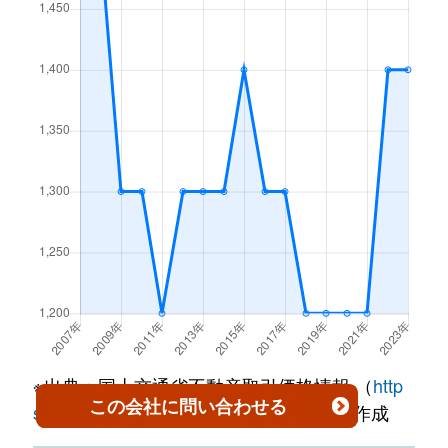
慈眼寺町
780万円
慈眼寺
徒歩4分
山下町
230万円
鹿児島
徒歩13分
皇徳寺台
1,700万円
広木
徒歩45
慈眼寺町
1,500万円
慈眼寺
徒歩5分
与次郎
3,500万円
鹿児島中央
徒歩45分
皇徳寺台
2,300万円
広木
徒歩45
清水町
2,000万円
鹿児島
徒歩18
与次郎
2,500万円
南鹿児島
徒歩45分
皇徳寺台
1,400万円
広木
徒歩45
清水町
2,000万円
鹿児島
徒歩19
与次郎
2,400万円
南鹿児島
徒歩25分
向陽
4,700万円
宇宿
徒歩45
下荒田
3,200万円
鹿児島中央
徒歩26
与次郎
2,300万円
南鹿児島
徒歩25分
向陽
790万円
宇宿
徒歩45
下荒田
3,000万円
鹿児島中央
徒歩26
高麗町
14,000万円
鹿児島中央
徒歩13
下荒田
2,400万円
鹿児島中央
徒歩23
高麗町
6,200万円
鹿児島中央
徒歩19
下荒田
1,900万円
鹿児島中央
徒歩25
高麗町
2,300万円
鹿児島中央
徒歩15
※出典：国土交通省不動産取引価格情報 （
http
下荒田
4,000万円
鹿児島中央
徒歩20
この会社
に問い合わせる
s://www.reinfolib.mlit.go.jp/
）を加工して作成
高麗町
2,500万円
鹿児島中央
徒歩18
下荒田
31,000万円
郡元(ＪＲ)
徒歩26