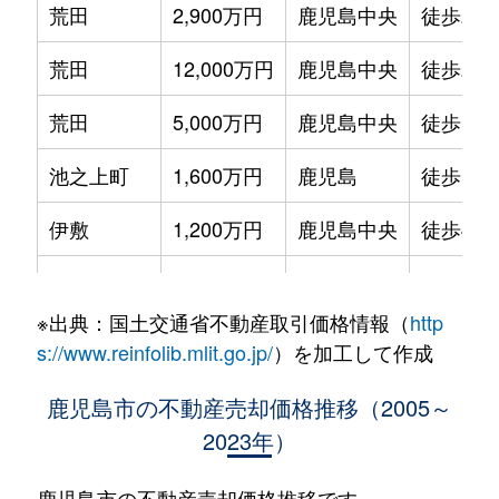
荒田
2,900万円
鹿児島中央
徒歩24
魚見町
1,700万円
谷山(ＪＲ)
徒歩45
甲突町
330万円
鹿児島中央
徒歩28分
荒田
12,000万円
鹿児島中央
徒歩21
宇宿
5,000万円
宇宿
徒歩15
高麗町
2,800万円
鹿児島中央
徒歩15分
荒田
5,000万円
鹿児島中央
徒歩16
宇宿
5,500万円
宇宿
徒歩21
高麗町
250万円
鹿児島中央
徒歩10分
池之上町
1,600万円
鹿児島
徒歩15
宇宿
1,600万円
宇宿
徒歩6分
高麗町
200万円
鹿児島中央
徒歩9分
伊敷
1,200万円
鹿児島中央
徒歩45
宇宿
2,800万円
宇宿
徒歩6分
高麗町
200万円
鹿児島中央
徒歩9分
伊敷
300万円
鹿児島中央
徒歩45
宇宿
2,000万円
宇宿
徒歩6分
郡元
4,200万円
郡元(ＪＲ)
徒歩5分
※出典：国土交通省不動産取引価格情報（
http
伊敷
1,800万円
鹿児島中央
徒歩1時
宇宿
580万円
宇宿
徒歩6分
s://www.reinfolib.mlit.go.jp/
）を加工して作成
郡元
3,200万円
郡元(ＪＲ)
徒歩2分
伊敷台
4,200万円
鹿児島
徒歩1時
宇宿
4,800万円
宇宿
徒歩23
鹿児島市の不動産売却価格推移（2005～
清水町
2,100万円
鹿児島
徒歩15分
2023年）
泉町
32,000万円
鹿児島中央
徒歩26
小野
300万円
鹿児島中央
徒歩45
下荒田
2,900万円
鹿児島中央
徒歩26分
稲荷町
3,500万円
鹿児島
徒歩21
鹿児島市の不動産売却価格推移です。