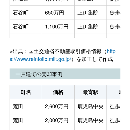
鴨池新町
1,000万円
南鹿児島
徒歩25分
石谷町
650万円
上伊集院
徒歩45
鴨池新町
870万円
南鹿児島
徒歩18分
石谷町
1,100万円
上伊集院
徒歩45
鴨池新町
1,000万円
南鹿児島
徒歩18分
石谷町
860万円
上伊集院
徒歩45
鴨池新町
2,600万円
南鹿児島
徒歩26分
※出典：国土交通省不動産取引価格情報（
http
犬迫町
23万円
鹿児島中央
徒歩2時
鴨池新町
1,500万円
南鹿児島
徒歩25分
s://www.reinfolib.mlit.go.jp/
）を加工して作成
犬迫町
670万円
鹿児島中央
徒歩2時
鴨池新町
1,500万円
南鹿児島
徒歩24分
一戸建ての売却事例
上荒田町
2,500万円
鹿児島中央
徒歩16
鴨池新町
1,100万円
南鹿児島
徒歩24分
町名
価格
最寄駅
駅徒
魚見町
1,400万円
谷山(ＪＲ)
徒歩29
鴨池新町
1,200万円
南鹿児島
徒歩23分
荒田
2,600万円
鹿児島中央
徒歩16
魚見町
1,400万円
谷山(ＪＲ)
徒歩29
鴨池新町
1,400万円
南鹿児島
徒歩28分
荒田
2,000万円
鹿児島中央
徒歩21
魚見町
1,400万円
谷山(ＪＲ)
徒歩45
甲突町
2,700万円
鹿児島中央
徒歩25分