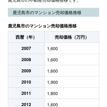
小野
650万円
鹿児島中央
徒歩1時
下荒田
4,200万円
郡元(ＪＲ)
徒歩21分
上荒田町
4,800万円
鹿児島中央
徒歩16
鹿児島市のマンション売却価格推移
小原町
1,100万円
宇宿
徒歩11
下荒田
270万円
郡元(ＪＲ)
徒歩21分
魚見町
2,600万円
宇宿
徒歩20
春日町
2,500万円
鹿児島
徒歩11
鹿児島市のマンション売却価格推移
下荒田
200万円
郡元(ＪＲ)
徒歩25分
魚見町
2,600万円
宇宿
徒歩20
春日町
910万円
鹿児島
徒歩11
西暦（年）
売却価格（万円）
城西
230万円
鹿児島中央
徒歩18分
宇宿
27,000万円
宇宿
徒歩7分
上竜尾町
2007
600万円
1,600
鹿児島
徒歩10
城西
270万円
鹿児島中央
徒歩18分
宇宿
3,000万円
宇宿
徒歩45
2008
1,600
上竜尾町
400万円
鹿児島
徒歩18
城西
220万円
鹿児島中央
徒歩18分
宇宿
3,600万円
宇宿
徒歩10
2009
1,600
上谷口町
250万円
薩摩松元
徒歩21
城西
240万円
鹿児島中央
徒歩18分
宇宿
14,000万円
宇宿
徒歩5分
2010
1,900
上福元町
400万円
谷山(ＪＲ)
徒歩21
城南町
2,600万円
鹿児島中央
徒歩45分
宇宿
400万円
宇宿
徒歩10
2011
1,800
上福元町
3,800万円
谷山(ＪＲ)
徒歩29
城山町
3,200万円
鹿児島中央
徒歩28分
宇宿
4,300万円
宇宿
徒歩9分
2012
1,600
上福元町
1,400万円
谷山(ＪＲ)
徒歩17