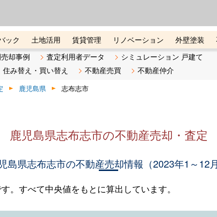
ーズ株式会社（東証グロース上
初めての方へ
ビスです 証券コード：4445
バック
土地活用
賃貸管理
リノベーション
外壁塗装
ライン講座
リビンマガジンBiz
不動産売却ご相談デスク
別売却事例
査定利用者データ
シミュレーション 戸建て
住み替え・買い替え
不動産売買
不動産仲介
定
鹿児島県
志布志市
鹿児島県志布志市の不動産売却・査定
児島県志布志市の不動産売却情報（2023年1～12
です。すべて中央値をもとに算出しています。