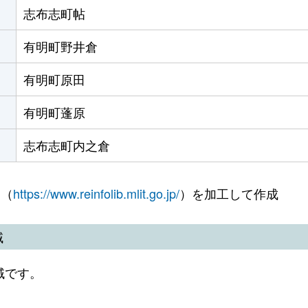
志布志町帖
有明町野井倉
有明町原田
有明町蓬原
志布志町内之倉
 （
https://www.reinfolib.mlit.go.jp/
）を加工して作成
域
域です。