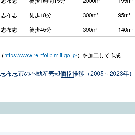
志布志
徒歩1時間15分
2000m²
195m²
志布志
徒歩45分
350m²
志布志
徒歩18分
300m²
95m²
志布志
徒歩45分
310m²
志布志
徒歩45分
390m²
140m²
志布志
徒歩45分
310m²
220m²
（
https://www.reinfolib.mlit.go.jp/
）を加工して作成
志布志
徒歩45分
115m²
60m²
志布志市の不動産売却価格推移（2005～2023年）
志布志
徒歩45分
330m²
75m²
志布志
徒歩2時間
450m²
50m²