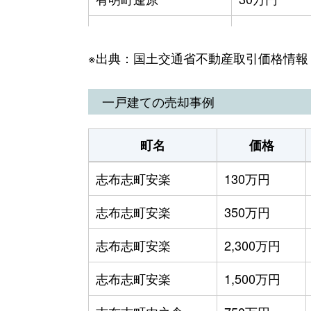
志布志町安楽
100万円
※出典：国土交通省不動産取引価格情報
志布志町安楽
400万円
志布志町安楽
490万円
一戸建ての売却事例
志布志町安楽
540万円
町名
価格
志布志町安楽
680万円
志布志町安楽
130万円
志布志町内之倉
30万円
志布志町安楽
350万円
志布志町志布志
450万円
志布志町安楽
2,300万円
志布志町志布志
1,200万円
志布志町安楽
1,500万円
志布志町志布志
100万円