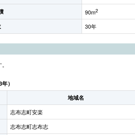
2
積
90m
数
30年
す。
3年）
地域名
志布志町安楽
志布志町志布志