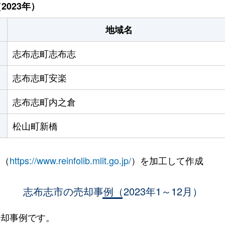
023年）
地域名
志布志町志布志
志布志町安楽
志布志町内之倉
松山町新橋
 （
https://www.reinfolib.mlit.go.jp/
）を加工して作成
志布志市の売却事例（2023年1～12月）
売却事例です。