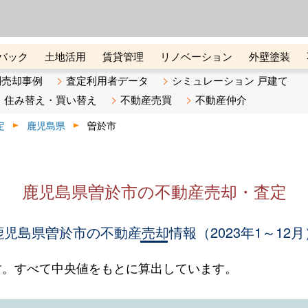
ーズ株式会社（東証グロース上
初めての方へ
ビスです 証券コード：4445
バック
土地活用
賃貸管理
リノベーション
外壁塗装
ライン講座
リビンマガジンBiz
不動産売却ご相談デスク
別売却事例
査定利用者データ
シミュレーション 戸建て
住み替え・買い替え
不動産売買
不動産仲介
定
鹿児島県
曽於市
鹿児島県曽於市の不動産売却・査定
鹿児島県曽於市の不動産売却情報（2023年1～12月
す。すべて中央値をもとに算出しています。