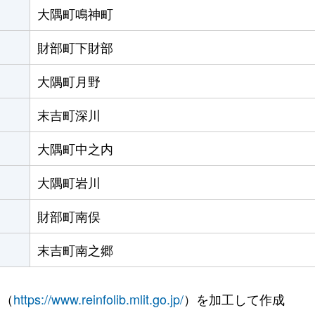
大隅町鳴神町
財部町下財部
大隅町月野
末吉町深川
大隅町中之内
大隅町岩川
財部町南俣
末吉町南之郷
 （
https://www.reinfolib.mlit.go.jp/
）を加工して作成