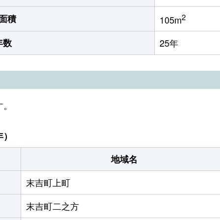
2
面積
105m
年数
25年
す。
年）
地域名
末吉町上町
末吉町二之方