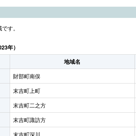
域です。
23年）
地域名
財部町南俣
末吉町上町
末吉町二之方
末吉町諏訪方
末吉町深川