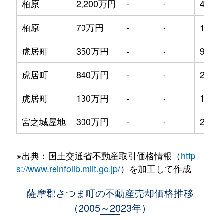
柏原
2,200万円
-
-
450m
柏原
70万円
-
-
170m
虎居町
350万円
-
-
95m²
虎居町
840万円
-
-
210m
虎居町
130万円
-
-
120m
宮之城屋地
300万円
-
-
210m
※出典：国土交通省不動産取引価格情報（
http
s://www.reinfolib.mlit.go.jp/
）を加工して作成
薩摩郡さつま町の不動産売却価格推移
（2005～2023年）