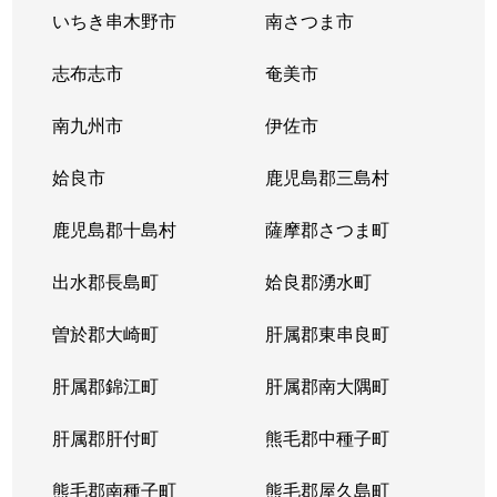
いちき串木野市
南さつま市
志布志市
奄美市
南九州市
伊佐市
姶良市
鹿児島郡三島村
鹿児島郡十島村
薩摩郡さつま町
出水郡長島町
姶良郡湧水町
曽於郡大崎町
肝属郡東串良町
肝属郡錦江町
肝属郡南大隅町
肝属郡肝付町
熊毛郡中種子町
熊毛郡南種子町
熊毛郡屋久島町