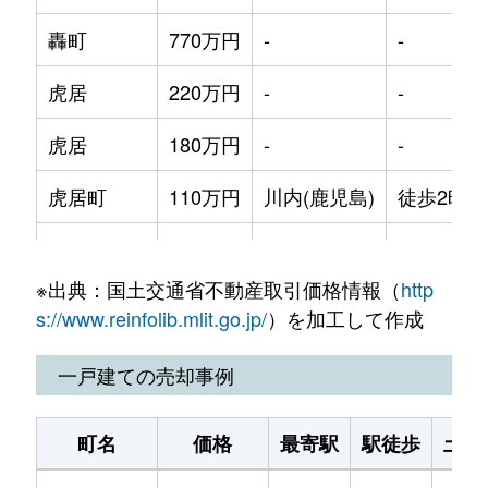
轟町
770万円
-
-
虎居
220万円
-
-
虎居
180万円
-
-
虎居町
110万円
川内(鹿児島)
徒歩2時間
永野
130万円
大隅横川
徒歩2時間
※出典：国土交通省不動産取引価格情報（
http
西新町
900万円
-
-
s://www.reinfolib.mlit.go.jp/
）を加工して作成
船木
34万円
-
-
一戸建ての売却事例
宮之城屋地
450万円
川内(鹿児島)
徒歩2時間
町名
価格
最寄駅
駅徒歩
土地
湯田
150万円
-
-