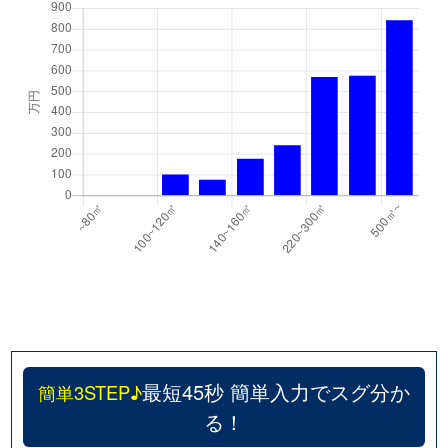
最短45秒 簡単入力でスグ分か
簡単3STEP♪
る！