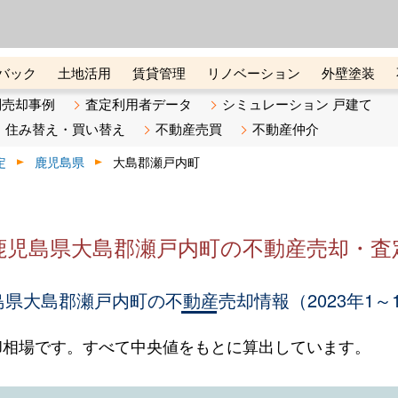
ーズ株式会社（東証グロース上
初めての方へ
ビスです 証券コード：4445
バック
土地活用
賃貸管理
リノベーション
外壁塗装
ライン講座
リビンマガジンBiz
不動産売却ご相談デスク
別売却事例
査定利用者データ
シミュレーション 戸建て
住み替え・買い替え
不動産売買
不動産仲介
定
鹿児島県
大島郡瀬戸内町
鹿児島県大島郡瀬戸内町の不動産売却・査
県大島郡瀬戸内町の不動産売却情報（2023年1～
却相場です。すべて中央値をもとに算出しています。