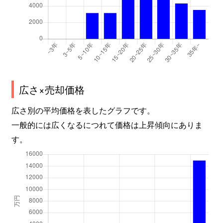
桜ケ丘
3,300万円
宇宿
徒歩45
桜島武町
50万円
-
-
清水町
960万円
鹿児島
徒歩19
清水町
1,600万円
鹿児島
徒歩15
広さ×売却価格
下荒田
44,000万円
鹿児島中央
徒歩26
広さ別の平均価格を表したグラフです。
一般的には広くなるにつれて価格は上昇傾向にありま
下荒田
11,000万円
郡元(ＪＲ)
徒歩23
す。
下荒田
2,900万円
郡元(ＪＲ)
徒歩25
下荒田
1,200万円
郡元(ＪＲ)
徒歩19
下伊敷
330万円
鹿児島中央
徒歩1時