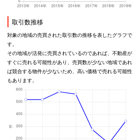
小山田町
230万円
鹿児島中央
徒歩2時
坂之上
950万円
坂之上
徒歩9分
取引数推移
坂之上
6,200万円
坂之上
徒歩9分
対象の地域の売買された取引数の推移を表したグラフで
す。
坂之上
450万円
坂之上
徒歩13
その地域が活発に売買されているのであれば、不動産が
坂之上
2,900万円
坂之上
徒歩13
すぐに売れる可能性があり、売買数が少ない地域であれ
ば競合する物件が少ないため、高い価格で売れる可能性
坂之上
450万円
坂之上
徒歩23
もあります。
坂之上
1,400万円
坂之上
徒歩11
坂之上
1,400万円
坂之上
徒歩20
坂之上
1,700万円
坂之上
徒歩11
坂之上
2,300万円
坂之上
徒歩6分