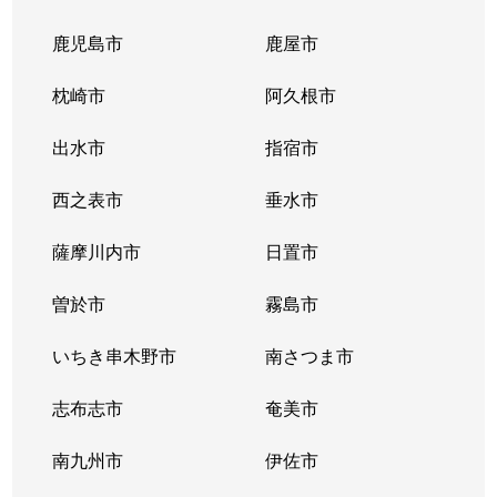
川上町
2,200万円
鹿児島
徒歩1時
鹿児島市
鹿屋市
川上町
3,300万円
鹿児島
徒歩1時
枕崎市
阿久根市
川上町
550万円
鹿児島
徒歩1時
出水市
指宿市
川上町
2,500万円
鹿児島
徒歩1時
西之表市
垂水市
喜入町
1,400万円
喜入
徒歩11
薩摩川内市
日置市
喜入町
3,000万円
喜入
徒歩9分
曽於市
霧島市
喜入町
1,200万円
喜入
徒歩13
いちき串木野市
南さつま市
喜入町
250万円
喜入
徒歩16
志布志市
奄美市
喜入町
1,100万円
喜入
徒歩19
南九州市
伊佐市