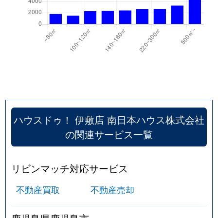
下伊敷
2,300万円
鹿児島中央
徒歩45
下伊敷
2,700万円
鹿児島中央
徒歩1時
下伊敷
38,000万円
鹿児島中央
徒歩45
下伊敷
1,100万円
鹿児島中央
徒歩45
下田町
2,000万円
鹿児島
徒歩1時
ハウスドゥ！ 伊敷店 南日本ハウス株式会社
下福元町
3,000万円
五位野
徒歩29
の関連サービス一覧
下福元町
400万円
五位野
徒歩24
下福元町
3,000万円
五位野
徒歩45
リビンマッチ対応サービス
自由ケ丘
3,300万円
谷山(ＪＲ)
徒歩29
不動産買取
不動産売却
城南町
68,000万円
鹿児島中央
徒歩45