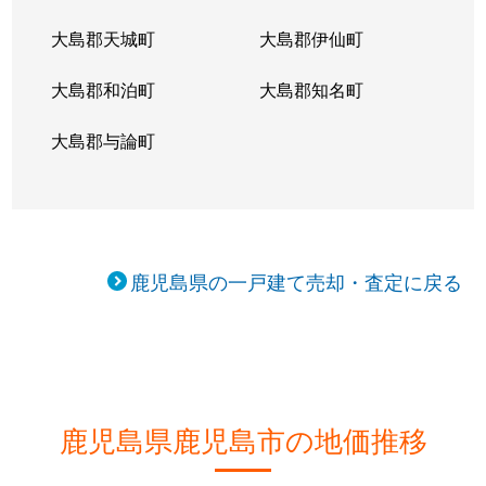
甲突町
大島郡天城町
250万円
大島郡伊仙町
鹿児島中央
徒歩25
大島郡和泊町
大島郡知名町
皇徳寺台
1,700万円
広木
徒歩45
大島郡与論町
皇徳寺台
2,300万円
広木
徒歩45
皇徳寺台
1,400万円
広木
徒歩45
向陽
4,700万円
宇宿
徒歩45
鹿児島県の一戸建て売却・査定に戻る
向陽
790万円
宇宿
徒歩45
高麗町
14,000万円
鹿児島中央
徒歩13
高麗町
6,200万円
鹿児島中央
徒歩19
鹿児島県鹿児島市の地価推移
高麗町
2,300万円
鹿児島中央
徒歩15