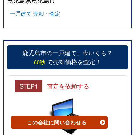
鹿児島県鹿児島市
城山
3,200万円
鹿児島
徒歩45
一戸建て 売却・査定
城山
3,000万円
鹿児島
徒歩28
城山
2,900万円
鹿児島中央
徒歩45
鹿児島市の一戸建て、今いくら？
城山
1,600万円
鹿児島中央
徒歩45
で売却価格を査定！
60秒
城山
2,900万円
鹿児島中央
徒歩45
新栄町
3,000万円
南鹿児島
徒歩21
STEP1
査定を依頼する
新栄町
3,600万円
南鹿児島
徒歩19
新屋敷町
16,000万円
鹿児島中央
徒歩23
この会社
に問い合わせる
新屋敷町
14,000万円
鹿児島中央
徒歩18