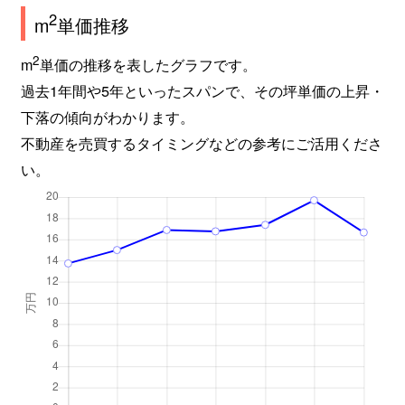
高麗町
2,500万円
鹿児島中央
徒歩18
2
m
単価推移
高麗町
5,600万円
鹿児島中央
徒歩15
2
m
単価の推移を表したグラフです。
過去1年間や5年といったスパンで、その坪単価の上昇・
郡元
1,000万円
郡元(ＪＲ)
徒歩5分
下落の傾向がわかります。
不動産を売買するタイミングなどの参考にご活用くださ
郡元
4,100万円
郡元(ＪＲ)
徒歩8分
い。
郡山岳町
500万円
伊集院
徒歩2時
小松原
13,000万円
谷山(ＪＲ)
徒歩20
小松原
2,100万円
谷山(ＪＲ)
徒歩13
小松原
2,000万円
谷山(ＪＲ)
徒歩14
小山田町
110万円
鹿児島中央
徒歩2時