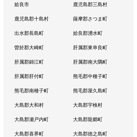
喜入町
5,300万円
喜入
徒歩6分
姶良市
鹿児島郡三島村
希望ケ丘町
1,200万円
谷山(ＪＲ)
徒歩28
鹿児島郡十島村
薩摩郡さつま町
錦江台
1,600万円
坂之上
徒歩21
出水郡長島町
姶良郡湧水町
錦江町
12,000万円
鹿児島中央
徒歩45
曽於郡大崎町
肝属郡東串良町
錦江町
4,000万円
鹿児島中央
徒歩45
肝属郡錦江町
肝属郡南大隅町
錦江町
75,000万円
鹿児島中央
徒歩45
肝属郡肝付町
熊毛郡中種子町
錦江町
32,000万円
鹿児島中央
徒歩45
熊毛郡南種子町
熊毛郡屋久島町
金生町
23,000万円
鹿児島
徒歩14
大島郡大和村
大島郡宇検村
花野光ケ丘
1,200万円
鹿児島中央
徒歩1時
大島郡瀬戸内町
大島郡龍郷町
甲突町
800万円
鹿児島中央
徒歩26
大島郡喜界町
大島郡徳之島町