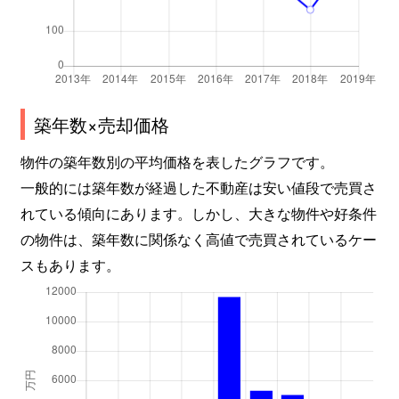
坂之上
2,100万円
坂之上
徒歩8分
坂之上
1,000万円
坂之上
徒歩15
坂之上
1,900万円
坂之上
徒歩20
築年数×売却価格
坂之上
2,700万円
坂之上
徒歩14
物件の築年数別の平均価格を表したグラフです。
一般的には築年数が経過した不動産は安い値段で売買さ
坂之上
2,800万円
坂之上
徒歩18
れている傾向にあります。しかし、大きな物件や好条件
の物件は、築年数に関係なく高値で売買されているケー
桜ケ丘
1,400万円
宇宿
徒歩45
スもあります。
桜ケ丘
1,200万円
宇宿
徒歩15
桜ケ丘
11,000万円
宇宿
徒歩45
桜ケ丘
4,800万円
宇宿
徒歩45