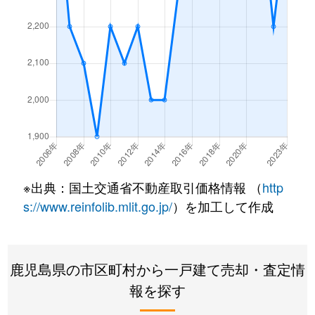
上福元町
1,100万円
谷山(ＪＲ)
徒歩18
上福元町
1,300万円
谷山(ＪＲ)
徒歩20
上福元町
1,700万円
谷山(ＪＲ)
徒歩23
鴨池
26,000万円
郡元(ＪＲ)
徒歩11
鴨池
19,000万円
郡元(ＪＲ)
徒歩6分
※出典：国土交通省不動産取引価格情報 （
http
鴨池
7,500万円
郡元(ＪＲ)
徒歩11
s://www.reinfolib.mlit.go.jp/
）を加工して作成
鴨池
1,800万円
郡元(ＪＲ)
徒歩15
鴨池
2,900万円
郡元(ＪＲ)
徒歩9分
鹿児島県の市区町村から一戸建て売却・査定情
報を探す
鴨池
10,000万円
郡元(ＪＲ)
徒歩15