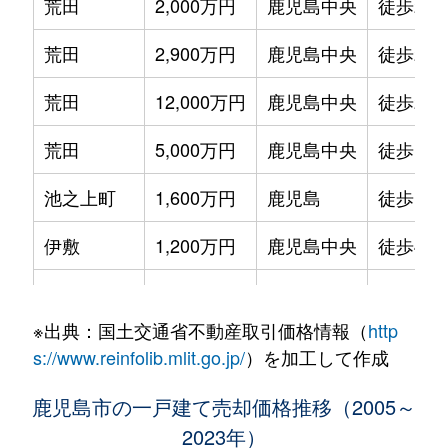
荒田
2,000万円
鹿児島中央
徒歩21
荒田
2,900万円
鹿児島中央
徒歩24
荒田
12,000万円
鹿児島中央
徒歩21
荒田
5,000万円
鹿児島中央
徒歩16
池之上町
1,600万円
鹿児島
徒歩15
伊敷
1,200万円
鹿児島中央
徒歩45
伊敷
300万円
鹿児島中央
徒歩45
※出典：国土交通省不動産取引価格情報（
http
伊敷
1,800万円
鹿児島中央
徒歩1時
s://www.reinfolib.mlit.go.jp/
）を加工して作成
伊敷台
4,200万円
鹿児島
徒歩1時
鹿児島市の一戸建て売却価格推移（2005～
2023年）
泉町
32,000万円
鹿児島中央
徒歩26