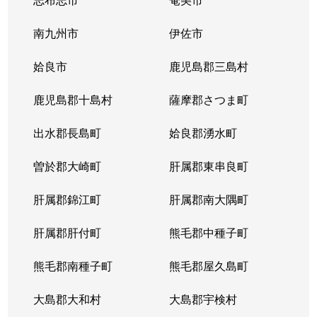
南九州市
伊佐市
姶良市
鹿児島郡三島村
鹿児島郡十島村
薩摩郡さつま町
出水郡長島町
姶良郡湧水町
曽於郡大崎町
肝属郡東串良町
肝属郡錦江町
肝属郡南大隅町
肝属郡肝付町
熊毛郡中種子町
熊毛郡南種子町
熊毛郡屋久島町
大島郡大和村
大島郡宇検村