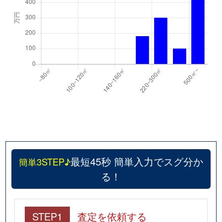
最短45秒 簡単入力でスグ分か
簡単3STEP♪
る！
STEP1
査定を依頼する