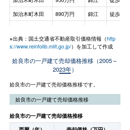
加治木町木田
890万円
錦江
徒歩19
加治木町小山田
150万円
加治木
徒歩45
※出典：国土交通省不動産取引価格情報（
http
加治木町小山田
300万円
加治木
徒歩45
s://www.reinfolib.mlit.go.jp/
）を加工して作成
加治木町諏訪町
200万円
加治木
徒歩5分
姶良市の一戸建て売却価格推移（2005～
2023年）
加治木町反土
700万円
加治木
徒歩20
加治木町反土
1,300万円
加治木
徒歩14
姶良市の一戸建て売却価格推移です。
加治木町日木山
420万円
加治木
徒歩11
姶良市の一戸建て売却価格推移
蒲生町上久徳
130万円
帖佐
徒歩1時
姶良市の一戸建て売却価格推移
蒲生町上久徳
840万円
帖佐
徒歩1時
西暦（年）
売却価格（万円）