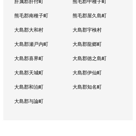
肝属郡肝付町
熊毛郡中種子町
松原町
2,900万円
姶良
徒歩13
熊毛郡南種子町
熊毛郡屋久島町
松原町
2,500万円
姶良
徒歩12
大島郡大和村
大島郡宇検村
松原町
2,600万円
帖佐
徒歩11
大島郡瀬戸内町
大島郡龍郷町
脇元
980万円
重富
徒歩3分
大島郡喜界町
大島郡徳之島町
大島郡天城町
大島郡伊仙町
大島郡和泊町
大島郡知名町
大島郡与論町