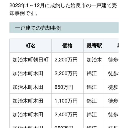
2023年1～12月に成約した姶良市の一戸建て売
却事例です。
一戸建ての売却事例
町名
価格
最寄駅
駅徒
加治木町朝日町
2,200万円
加治木
徒歩6分
加治木町木田
2,200万円
錦江
徒歩9分
加治木町木田
850万円
錦江
徒歩15
加治木町木田
1,100万円
錦江
徒歩14
加治木町木田
2,400万円
錦江
徒歩11
加治木町木田
950万円
錦江
徒歩13