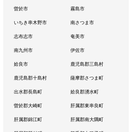
平松
2,900万円
重富
徒歩20
曽於市
霧島市
平松
1,800万円
重富
徒歩25
いちき串木野市
南さつま市
平松
1,100万円
重富
徒歩45
志布志市
奄美市
平松
2,400万円
重富
徒歩16
南九州市
伊佐市
平松
2,500万円
重富
徒歩19
姶良市
鹿児島郡三島村
平松
640万円
重富
徒歩23
鹿児島郡十島村
薩摩郡さつま町
平松
790万円
重富
徒歩19
出水郡長島町
姶良郡湧水町
平松
2,500万円
重富
徒歩45
曽於郡大崎町
肝属郡東串良町
平松
2,100万円
重富
徒歩45
肝属郡錦江町
肝属郡南大隅町
船津
2,900万円
帖佐
徒歩45