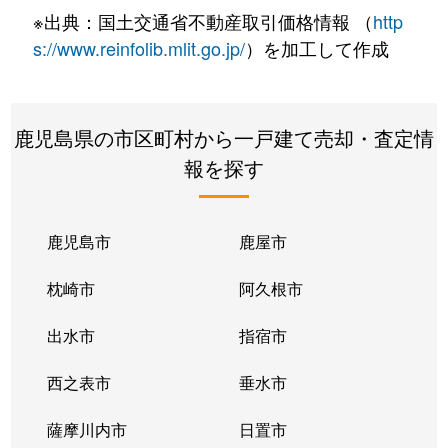
※出典：国土交通省不動産取引価格情報 （
http
東餅田
12,000万円
帖佐
徒歩7分
s://www.reinfolib.mlit.go.jp/
）を加工して作成
東餅田
2,800万円
帖佐
徒歩15
東餅田
2,800万円
帖佐
徒歩23
鹿児島県の市区町村から一戸建て売却・査定情
報を探す
東餅田
2,400万円
帖佐
徒歩23
東餅田
500万円
帖佐
徒歩13
鹿児島市
鹿屋市
平松
2,900万円
重富
徒歩19
枕崎市
阿久根市
平松
2,300万円
重富
徒歩16
出水市
指宿市
平松
250万円
重富
徒歩20
西之表市
垂水市
平松
2,300万円
重富
徒歩25
薩摩川内市
日置市