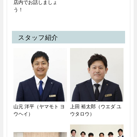
店内でお話しましょ
う！
スタッフ紹介
山元 洋平（ヤマモト ヨ
上田 裕太郎（ウエダ ユ
ウヘイ）
ウタロウ）