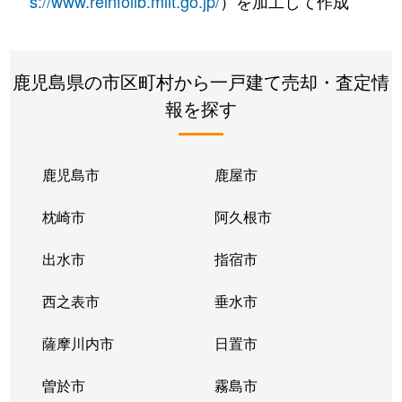
s://www.reinfolib.mlit.go.jp/
）を加工して作成
鹿児島県の市区町村から一戸建て売却・査定情
報を探す
鹿児島市
鹿屋市
枕崎市
阿久根市
出水市
指宿市
西之表市
垂水市
薩摩川内市
日置市
曽於市
霧島市