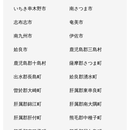
いちき串木野市
南さつま市
志布志市
奄美市
南九州市
伊佐市
姶良市
鹿児島郡三島村
鹿児島郡十島村
薩摩郡さつま町
出水郡長島町
姶良郡湧水町
曽於郡大崎町
肝属郡東串良町
肝属郡錦江町
肝属郡南大隅町
肝属郡肝付町
熊毛郡中種子町