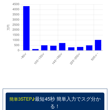
最短45秒 簡単入力でスグ分か
簡単3STEP♪
る！