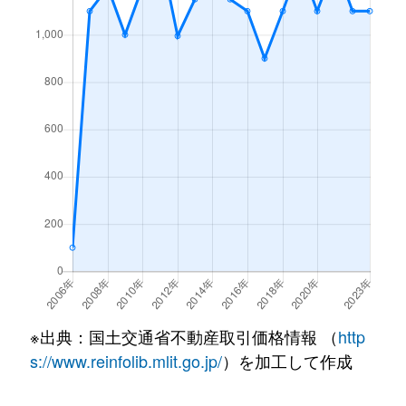
国分府中
13,000万円
国分(鹿児島)
徒
国分府中町
3,500万円
国分(鹿児島)
徒
国分府中町
2,400万円
国分(鹿児島)
徒
国分府中町
4,200万円
国分(鹿児島)
徒
国分松木町
450万円
国分(鹿児島)
徒
国分湊
1,400万円
国分(鹿児島)
徒
国分向花町
6,500万円
国分(鹿児島)
徒
※出典：国土交通省不動産取引価格情報 （
http
隼人町内
300万円
日当山
徒
s://www.reinfolib.mlit.go.jp/
）を加工して作成
隼人町内
300万円
日当山
徒