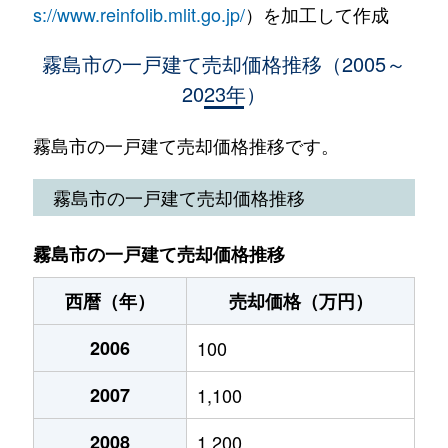
s://www.reinfolib.mlit.go.jp/
）を加工して作成
国分上小川
960万円
国分(鹿児島)
徒
霧島市の一戸建て売却価格推移（2005～
2023年）
国分清水
280万円
国分(鹿児島)
徒
国分清水
300万円
国分(鹿児島)
徒
霧島市の一戸建て売却価格推移です。
国分清水
1,600万円
国分(鹿児島)
徒
霧島市の一戸建て売却価格推移
国分郡田
350万円
国分(鹿児島)
徒
霧島市の一戸建て売却価格推移
国分敷根
500万円
国分(鹿児島)
徒
西暦（年）
売却価格（万円）
国分敷根
10万円
国分(鹿児島)
徒
2006
100
国分重久
170万円
国分(鹿児島)
徒
2007
1,100
国分重久
2,000万円
国分(鹿児島)
徒
2008
1,200