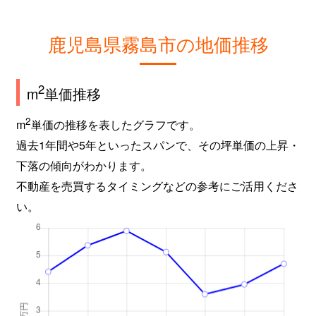
福山町福山
250万円
国分(鹿児島)
徒
鹿児島県霧島市の地価推移
福山町福山
580万円
国分(鹿児島)
徒
福山町福山
200万円
国分(鹿児島)
徒
2
m
単価推移
福山町福山
400万円
国分(鹿児島)
徒
2
m
単価の推移を表したグラフです。
過去1年間や5年といったスパンで、その坪単価の上昇・
牧園町上中津川
300万円
霧島温泉
徒
下落の傾向がわかります。
不動産を売買するタイミングなどの参考にご活用くださ
牧園町三体堂
780万円
霧島温泉
徒
い。
牧園町高千穂
750万円
霧島温泉
徒
牧園町高千穂
1,600万円
霧島温泉
徒
溝辺町有川
400万円
嘉例川
徒