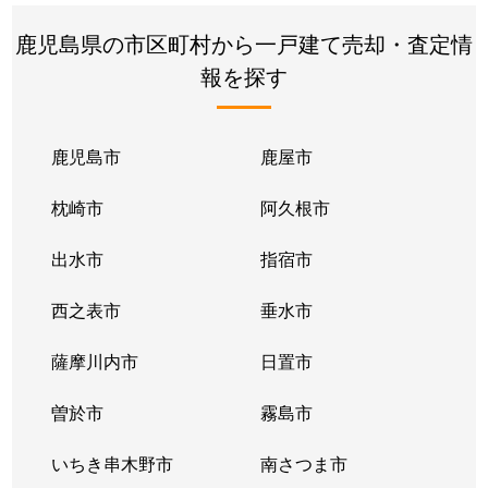
隼人町内山田
1,700万円
隼人
徒
鹿児島県の市区町村から一戸建て売却・査定情
報を探す
隼人町小田
200万円
隼人
徒
隼人町小田
2,500万円
隼人
徒
鹿児島市
鹿屋市
隼人町小田
600万円
隼人
徒
枕崎市
阿久根市
隼人町小田
630万円
隼人
徒
出水市
指宿市
隼人町小田
1,300万円
隼人
徒
西之表市
垂水市
隼人町西光寺
200万円
表木山
徒
薩摩川内市
日置市
隼人町真孝
3,000万円
隼人
徒
曽於市
霧島市
隼人町真孝
800万円
隼人
徒
いちき串木野市
南さつま市