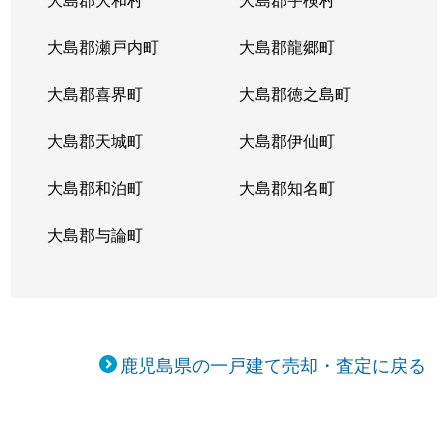
隼人町姫城
4,500万円
日当山
徒
大島郡瀬戸内町
大島郡龍郷町
隼人町姫城
300万円
日当山
徒
大島郡喜界町
大島郡徳之島町
隼人町姫城
大島郡天城町
1,300万円
大島郡伊仙町
日当山
徒
大島郡和泊町
大島郡知名町
隼人町姫城
600万円
日当山
徒
大島郡与論町
隼人町姫城
1,200万円
日当山
徒
隼人町姫城
2,000万円
日当山
徒
隼人町姫城
100万円
日当山
徒
鹿児島県の一戸建て売却・査定に戻る
隼人町見次
2,500万円
隼人
徒
隼人町見次
2,600万円
隼人
徒