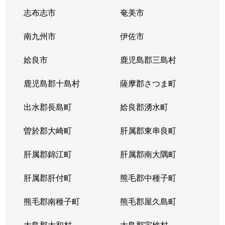
隼人町住吉
1,700万円
国分(鹿児島)
徒
志布志市
奄美市
隼人町住吉
4,500万円
国分(鹿児島)
徒
南九州市
伊佐市
隼人町住吉
2,300万円
隼人
徒
姶良市
鹿児島郡三島村
隼人町住吉
1,500万円
隼人
徒
鹿児島郡十島村
薩摩郡さつま町
隼人町住吉
3,200万円
隼人
徒
出水郡長島町
姶良郡湧水町
隼人町住吉
1,600万円
隼人
徒
曽於郡大崎町
肝属郡東串良町
隼人町住吉
600万円
隼人
徒
肝属郡錦江町
肝属郡南大隅町
隼人町姫城
1,300万円
国分(鹿児島)
徒
肝属郡肝付町
熊毛郡中種子町
隼人町姫城
1,500万円
日当山
徒
熊毛郡南種子町
熊毛郡屋久島町
隼人町姫城
350万円
日当山
徒
大島郡大和村
大島郡宇検村