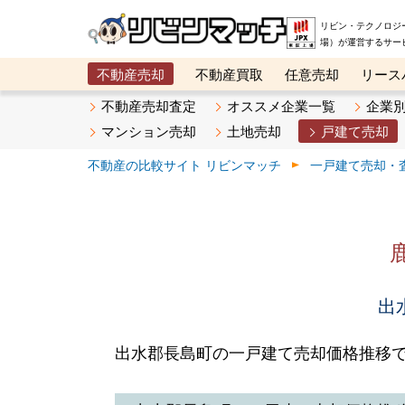
リビン・テクノロジ
場）が運営するサー
不動産売却
不動産買取
任意売却
リース
メタ住宅展示場
ベスト不動産カンパニー
オン
不動産売却査定
オススメ企業一覧
企業
マンション売却
土地売却
戸建て売却
不動産の比較サイト リビンマッチ
一戸建て売却・
出
出水郡長島町の一戸建て売却価格推移