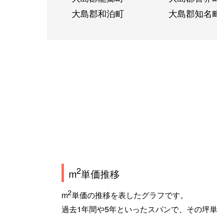
大島郡和泊町
大島郡知名
2
m
単価推移
2
m
単価の推移を表したグラフです。
過去1年間や5年といったスパンで、その坪