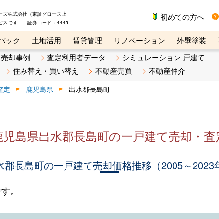
ーズ株式会社（東証グロース上
初めての方へ
ビスです 証券コード：4445
バック
土地活用
賃貸管理
リノベーション
外壁塗装
ライン講座
リビンマガジンBiz
不動産売却ご相談デスク
別売却事例
査定利用者データ
シミュレーション 戸建て
住み替え・買い替え
不動産売買
不動産仲介
査定
鹿児島県
出水郡長島町
鹿児島県出水郡長島町の一戸建て売却・査
水郡長島町の一戸建て売却価格推移（2005～2023
です。