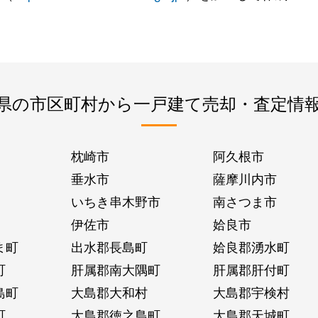
県の市区町村から一戸建て売却・査定情
枕崎市
阿久根市
垂水市
薩摩川内市
いちき串木野市
南さつま市
伊佐市
姶良市
ま町
出水郡長島町
姶良郡湧水町
町
肝属郡南大隅町
肝属郡肝付町
島町
大島郡大和村
大島郡宇検村
町
大島郡徳之島町
大島郡天城町