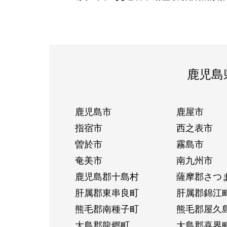
鹿児島
鹿児島市
鹿屋市
指宿市
西之表市
曽於市
霧島市
奄美市
南九州市
鹿児島郡十島村
薩摩郡さつ
肝属郡東串良町
肝属郡錦江
熊毛郡南種子町
熊毛郡屋久
大島郡龍郷町
大島郡喜界