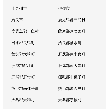
南九州市
伊佐市
姶良市
鹿児島郡三島村
鹿児島郡十島村
薩摩郡さつま町
出水郡長島町
姶良郡湧水町
曽於郡大崎町
肝属郡東串良町
肝属郡錦江町
肝属郡南大隅町
肝属郡肝付町
熊毛郡中種子町
熊毛郡南種子町
熊毛郡屋久島町
大島郡大和村
大島郡宇検村