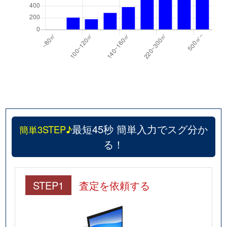
最短45秒 簡単入力でスグ分か
簡単3STEP♪
る！
STEP1
査定を依頼する