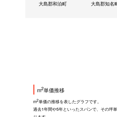
大島郡和泊町
大島郡知名
2
m
単価推移
2
m
単価の推移を表したグラフです。
過去1年間や5年といったスパンで、その坪
ります。