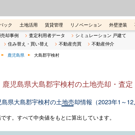
ーズ株式会社（東証グロース上
初めての方へ
ビスです 証券コード：4445
バック
土地活用
賃貸管理
リノベーション
外壁塗装
ライン講座
リビンマガジンBiz
不動産売却ご相談デスク
別売却事例
査定利用者データ
シミュレーション 戸建て
住み替え・買い替え
不動産売買
不動産仲介
鹿児島県
大島郡宇検村
鹿児島県大島郡宇検村の土地売却・査定
児島県大島郡宇検村の土地売却情報（2023年1～12
場です。すべて中央値をもとに算出しています。