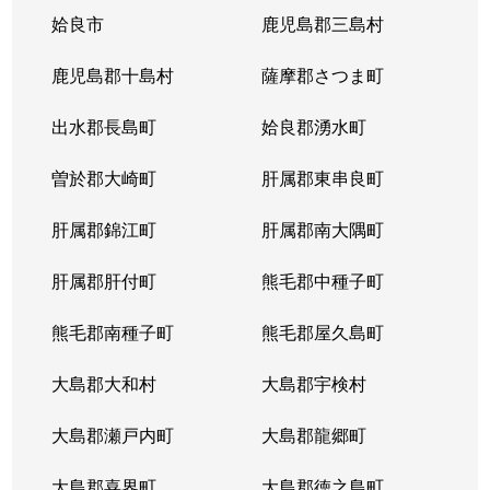
姶良市
鹿児島郡三島村
鹿児島郡十島村
薩摩郡さつま町
出水郡長島町
姶良郡湧水町
曽於郡大崎町
肝属郡東串良町
肝属郡錦江町
肝属郡南大隅町
肝属郡肝付町
熊毛郡中種子町
熊毛郡南種子町
熊毛郡屋久島町
大島郡大和村
大島郡宇検村
大島郡瀬戸内町
大島郡龍郷町
大島郡喜界町
大島郡徳之島町