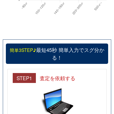
最短45秒 簡単入力でスグ分か
簡単3STEP♪
る！
STEP1
査定を依頼する