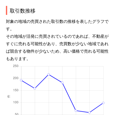
福山町福山
300万円
国分(鹿児
取引数推移
福山町福山
39万円
財部
対象の地域の売買された取引数の推移を表したグラフで
す。
牧園町宿窪田
84万円
霧島温泉
その地域が活発に売買されているのであれば、不動産が
すぐに売れる可能性があり、売買数が少ない地域であれ
牧園町宿窪田
17万円
霧島温泉
ば競合する物件が少ないため、高い価格で売れる可能性
溝辺町麓
580万円
嘉例川
もあります。
溝辺町麓
36万円
嘉例川
溝辺町麓
910万円
嘉例川
溝辺町麓
3,100万円
中福良
溝辺町麓
250万円
日当山