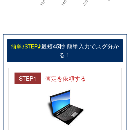
最短45秒 簡単入力でスグ分か
簡単3STEP♪
る！
STEP1
査定を依頼する