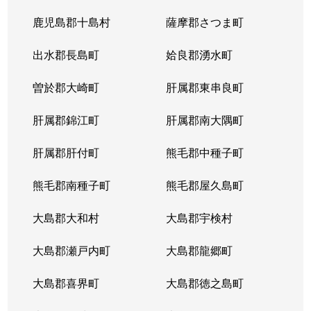
隼人町住吉
鹿児島郡十島村
薩摩郡さつま町
930万円
国分(鹿児
出水郡長島町
姶良郡湧水町
隼人町住吉
1,100万円
国分(鹿児
曽於郡大崎町
肝属郡東串良町
隼人町住吉
940万円
隼人
肝属郡錦江町
肝属郡南大隅町
隼人町住吉
500万円
隼人
肝属郡肝付町
熊毛郡中種子町
隼人町住吉
1,500万円
隼人
熊毛郡南種子町
熊毛郡屋久島町
隼人町東郷
1,100万円
日当山
大島郡大和村
大島郡宇検村
隼人町東郷
210万円
日当山
大島郡瀬戸内町
大島郡龍郷町
隼人町東郷
620万円
日当山
大島郡喜界町
大島郡徳之島町
隼人町東郷
700万円
日当山