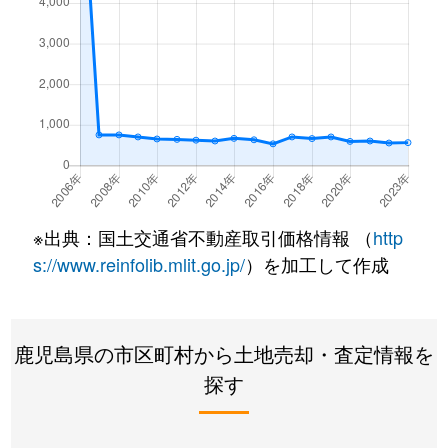
国分広瀬
560万円
国分(鹿児
国分広瀬
920万円
国分(鹿児
国分広瀬
600万円
国分(鹿児
国分広瀬
2,200万円
隼人
国分広瀬
1,500万円
隼人
※出典：国土交通省不動産取引価格情報 （
http
国分福島
110万円
国分(鹿児
s://www.reinfolib.mlit.go.jp/
）を加工して作成
国分府中
200万円
隼人
鹿児島県の市区町村から土地売却・査定情報を
国分府中町
6,400万円
国分(鹿児
探す
国分松木東
850万円
国分(鹿児