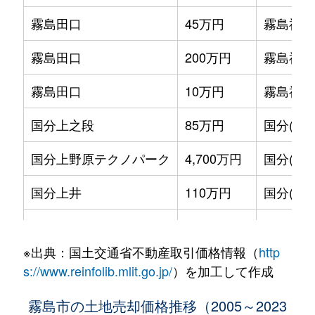
霧島田口
45万円
霧島神宮
霧島田口
200万円
霧島神宮
霧島田口
10万円
霧島神宮
国分上之段
85万円
国分(鹿児
国分上野原テクノパーク
4,700万円
国分(鹿児
国分上井
110万円
国分(鹿児
国分上小川
760万円
国分(鹿児
※出典：国土交通省不動産取引価格情報（
http
国分上小川
500万円
国分(鹿児
s://www.reinfolib.mlit.go.jp/
）を加工して作成
国分川内
550万円
国分(鹿児
霧島市の土地売却価格推移（2005～2023