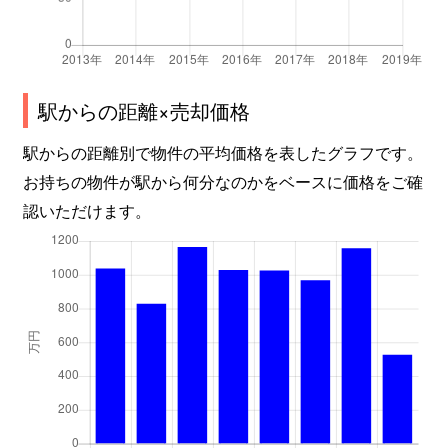
溝辺町麓
360万円
日当山
溝辺町三縄
130万円
霧島温泉
駅からの距離×売却価格
横川町中ノ
180万円
大隅横川
駅からの距離別で物件の平均価格を表したグラフです。
お持ちの物件が駅から何分なのかをベースに価格をご確
認いただけます。