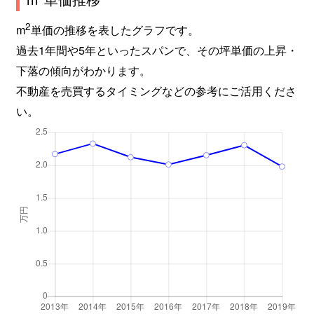
隼人町松永
830万円
日当山
2
m
単価の推移を表したグラフです。
隼人町松永
2,000万円
日当山
過去1年間や5年といったスパンで、その坪単価の上昇・
隼人町松永
440万円
日当山
下落の傾向がわかります。
不動産を売買するタイミングなどの参考にご活用くださ
隼人町松永
1,200万円
日当山
い。
隼人町見次
1,100万円
隼人
隼人町見次
950万円
隼人
隼人町見次
530万円
隼人
隼人町見次
820万円
隼人
福山町佳例川
10万円
-
福山町福沢
80万円
国分(鹿児