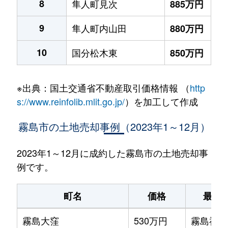
8
隼人町見次
885万円
9
隼人町内山田
880万円
10
国分松木東
850万円
※出典：国土交通省不動産取引価格情報 （
http
s://www.reinfolib.mlit.go.jp/
）を加工して作成
霧島市の土地売却事例（2023年1～12月）
2023年1～12月に成約した霧島市の土地売却事
例です。
町名
価格
最寄
霧島大窪
530万円
霧島神宮