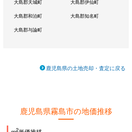
大島郡天城町
大島郡伊仙町
隼人町野久美田
400万円
隼人
大島郡和泊町
大島郡知名町
隼人町野久美田
400万円
隼人
大島郡与論町
隼人町姫城
640万円
日当山
隼人町姫城
380万円
日当山
隼人町姫城
60万円
日当山
鹿児島県の土地売却・査定に戻る
隼人町姫城
520万円
日当山
隼人町姫城
340万円
日当山
隼人町姫城
560万円
日当山
鹿児島県霧島市の地価推移
隼人町松永
130万円
日当山
2
m
単価推移