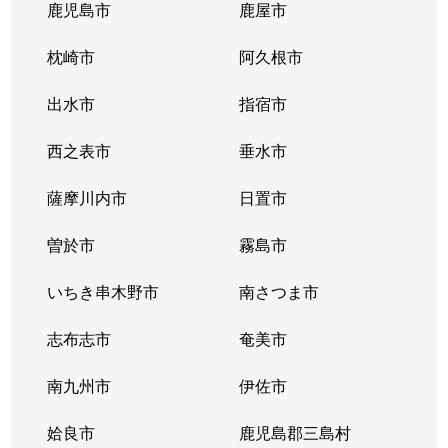
国分湊
620万円
国分(鹿児
鹿児島市
鹿屋市
隼人町内山田
880万円
隼人
枕崎市
阿久根市
隼人町小田
650万円
隼人
出水市
指宿市
隼人町神宮
700万円
隼人
西之表市
垂水市
隼人町神宮
850万円
隼人
薩摩川内市
日置市
隼人町真孝
80万円
隼人
曽於市
霧島市
隼人町真孝
230万円
隼人
いちき串木野市
南さつま市
隼人町真孝
900万円
隼人
志布志市
奄美市
隼人町住吉
840万円
国分(鹿児
南九州市
伊佐市
隼人町住吉
930万円
国分(鹿児
姶良市
鹿児島郡三島村