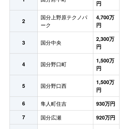
円
国分上野原テクノパ
4,700万
2
ーク
円
2,300万
国分中央
3
円
1,500万
国分野口町
4
円
1,500万
国分野口西
5
円
6
隼人町住吉
930万円
7
国分広瀬
920万円