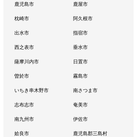
鹿児島市
鹿屋市
枕崎市
阿久根市
出水市
指宿市
西之表市
垂水市
薩摩川内市
日置市
曽於市
霧島市
いちき串木野市
南さつま市
志布志市
奄美市
南九州市
伊佐市
姶良市
鹿児島郡三島村