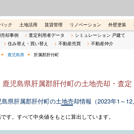
ーズ株式会社（東証グロース上
初めての方へ
ビスです 証券コード：4445
バック
土地活用
賃貸管理
リノベーション
外壁塗装
ライン講座
リビンマガジンBiz
不動産売却ご相談デスク
別売却事例
査定利用者データ
シミュレーション 戸建て
住み替え・買い替え
不動産売買
不動産仲介
鹿児島県
肝属郡肝付町
鹿児島県肝属郡肝付町の土地売却・査定
児島県肝属郡肝付町の土地売却情報（2023年1～12
場です。すべて中央値をもとに算出しています。