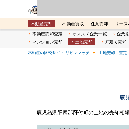
リビン・テクノロジ
場）が運営するサー
不動産売却
不動産買取
任意売却
リース
メタ住宅展示場
ベスト不動産カンパニー
オン
不動産売却査定
オススメ企業一覧
企業
マンション売却
土地売却
戸建て売却
不動産の比較サイト リビンマッチ
土地売却・査定
鹿
鹿児島県肝属郡肝付町の土地の売却相