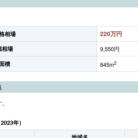
）
220万円
格相場
価相場
9,550円
2
面積
845m
域
す。
023年）
地域名