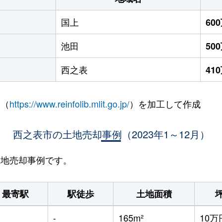
国上
60
池田
50
西之表
41
 （
https://www.reinfolib.mlit.go.jp/
）を加工して作成
西之表市の土地売却事例（2023年1～12月）
の土地売却事例です。
最寄駅
駅徒歩
土地面積
-
165m²
10万