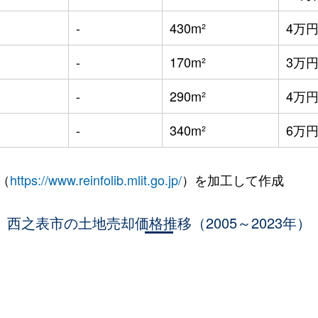
-
430m²
4万
-
170m²
3万
-
290m²
4万
-
340m²
6万
（
https://www.reinfolib.mlit.go.jp/
）を加工して作成
西之表市の土地売却価格推移（2005～2023年）