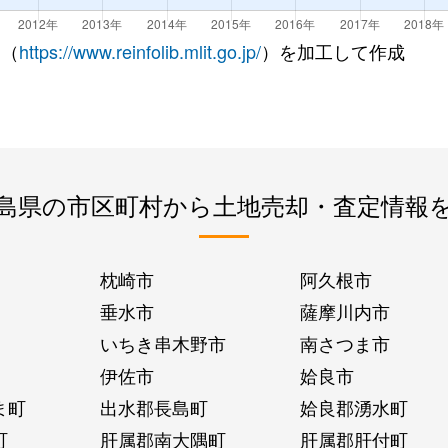
 （
https://www.reinfolib.mlit.go.jp/
）を加工して作成
島県の市区町村から土地売却・査定情報
枕崎市
阿久根市
垂水市
薩摩川内市
いちき串木野市
南さつま市
伊佐市
姶良市
ま町
出水郡長島町
姶良郡湧水町
町
肝属郡南大隅町
肝属郡肝付町