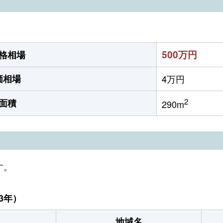
500万円
格相場
価相場
4万円
2
面積
290m
す。
3年）
地域名