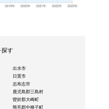
を探す
出水市
日置市
志布志市
鹿児島郡三島村
曽於郡大崎町
熊毛郡中種子町