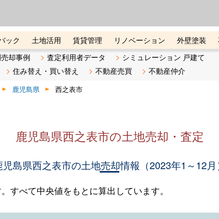
ーズ株式会社（東証グロース上
初めての方へ
ビスです 証券コード：4445
バック
土地活用
賃貸管理
リノベーション
外壁塗装
ライン講座
リビンマガジンBiz
不動産売却ご相談デスク
別売却事例
査定利用者データ
シミュレーション 戸建て
住み替え・買い替え
不動産売買
不動産仲介
鹿児島県
西之表市
鹿児島県西之表市の土地売却・査定
鹿児島県西之表市の土地売却情報（2023年1～12月
す。すべて中央値をもとに算出しています。