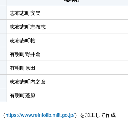
志布志町安楽
志布志町志布志
志布志町帖
有明町野井倉
有明町原田
志布志町内之倉
有明町蓬原
 （
https://www.reinfolib.mlit.go.jp/
）を加工して作成