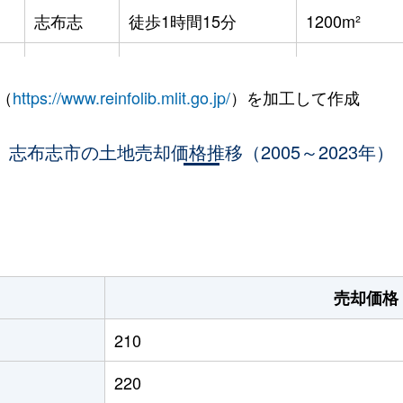
志布志
徒歩1時間15分
1200m²
志布志
徒歩29分
840m²
（
https://www.reinfolib.mlit.go.jp/
）を加工して作成
志布志
徒歩45分
2000m²
志布志市の土地売却価格推移（2005～2023年）
志布志
徒歩45分
360m²
志布志
徒歩45分
1900m²
志布志
徒歩45分
1000m²
志布志
徒歩2時間
380m²
売却価格
志布志
徒歩11分
540m²
210
志布志
徒歩28分
1000m²
220