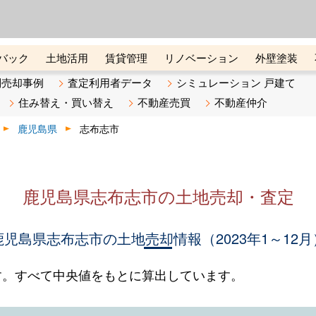
ーズ株式会社（東証グロース上
初めての方へ
ビスです 証券コード：4445
バック
土地活用
賃貸管理
リノベーション
外壁塗装
ライン講座
リビンマガジンBiz
不動産売却ご相談デスク
別売却事例
査定利用者データ
シミュレーション 戸建て
住み替え・買い替え
不動産売買
不動産仲介
鹿児島県
志布志市
鹿児島県志布志市の土地売却・査定
鹿児島県志布志市の土地売却情報（2023年1～12月
す。すべて中央値をもとに算出しています。