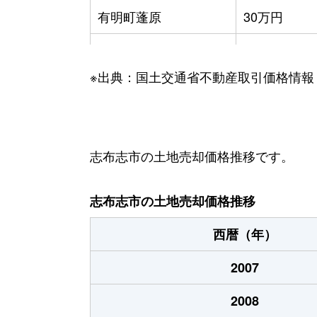
有明町蓬原
30万円
志布志町安楽
100万円
※出典：国土交通省不動産取引価格情報
志布志町安楽
400万円
志布志町安楽
490万円
志布志町安楽
540万円
志布志市の土地売却価格推移です。
志布志町安楽
680万円
志布志市の土地売却価格推移
志布志町内之倉
30万円
西暦（年）
志布志町志布志
450万円
2007
志布志町志布志
1,200万円
2008