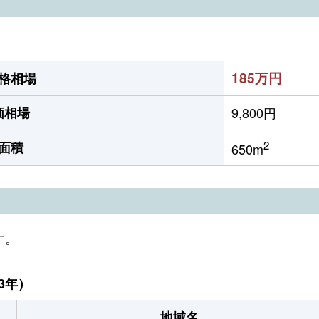
185万円
格相場
価相場
9,800円
2
面積
650m
す。
3年）
地域名