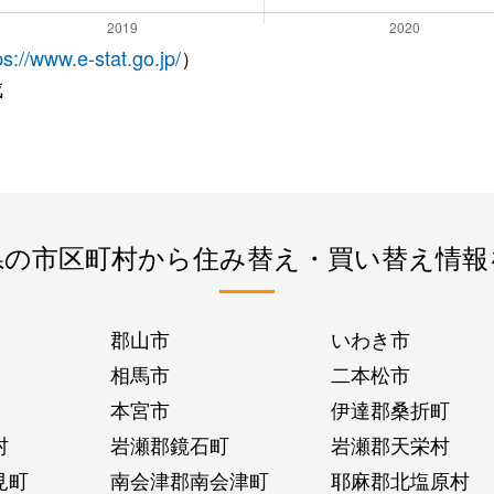
ps://www.e-stat.go.jp/
）
成
県の市区町村から住み替え・買い替え情報
郡山市
いわき市
相馬市
二本松市
本宮市
伊達郡桑折町
村
岩瀬郡鏡石町
岩瀬郡天栄村
見町
南会津郡南会津町
耶麻郡北塩原村