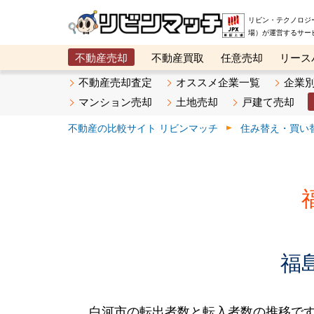
リビン・テクノロジ
場）が運営するサー
不動産売却
不動産買取
任意売却
リース
メタ住宅展示場
ベスト不動産カンパニー
オン
不動産売却査定
オススメ企業一覧
企業
マンション売却
土地売却
戸建て売却
不動産の比較サイト リビンマッチ
住み替え・買い
福
白河市の転出者数と転入者数の推移です。2