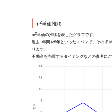
2
m
単価推移
2
m
単価の推移を表したグラフです。
過去1年間や5年といったスパンで、その坪
ります。
不動産を売買するタイミングなどの参考にご