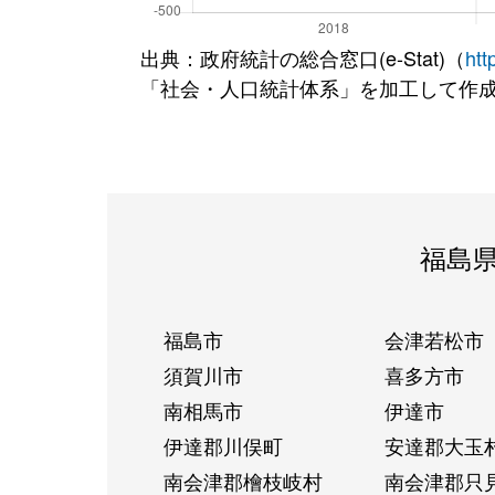
出典：政府統計の総合窓口(e-Stat)（
htt
「社会・人口統計体系」を加工して作
福島
福島市
会津若松市
須賀川市
喜多方市
南相馬市
伊達市
伊達郡川俣町
安達郡大玉
南会津郡檜枝岐村
南会津郡只