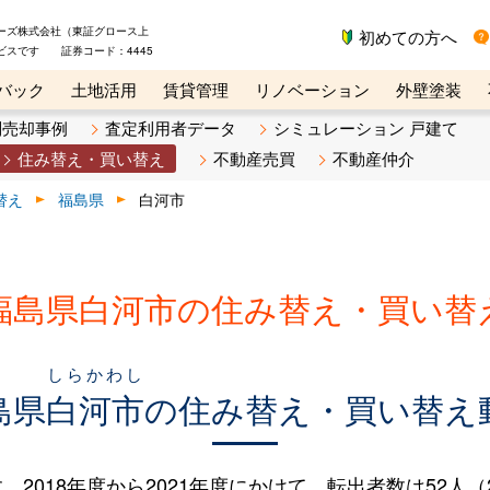
ーズ株式会社（東証グロース上
初めての方へ
ビスです 証券コード：4445
バック
土地活用
賃貸管理
リノベーション
外壁塗装
ライン講座
リビンマガジンBiz
不動産売却ご相談デスク
別売却事例
査定利用者データ
シミュレーション 戸建て
住み替え・買い替え
不動産売買
不動産仲介
替え
福島県
白河市
福島県白河市の住み替え・買い替
しらかわし
島県
白河市
の住み替え・買い替え
018年度から2021年度にかけて、転出者数は52人（2.4