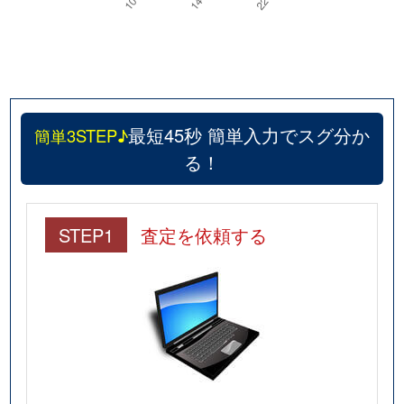
最短45秒 簡単入力でスグ分か
簡単3STEP♪
る！
STEP1
査定を依頼する