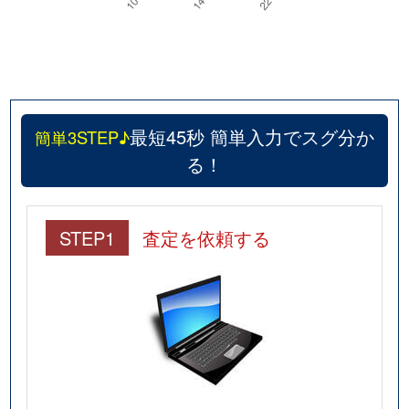
最短45秒 簡単入力でスグ分か
簡単3STEP♪
る！
STEP1
査定を依頼する